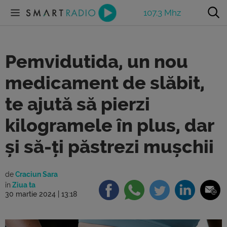
107.3 Mhz
Pemvidutida, un nou
medicament de slăbit,
te ajută să pierzi
kilogramele în plus, dar
și să-ți păstrezi mușchii
de
Craciun Sara
în
Ziua ta
30 martie 2024 | 13:18