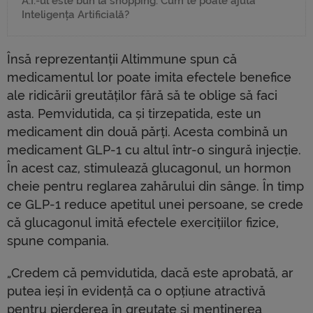
A.I.-ul este bun la shopping. Cum te poate ajuta
Inteligența Artificială?
Însă reprezentanții Altimmune spun că
medicamentul lor poate imita efectele benefice
ale ridicării greutăților fără să te oblige să faci
asta. Pemvidutida, ca și tirzepatida, este un
medicament din două părți. Acesta combină un
medicament GLP-1 cu altul într-o singură injecție.
În acest caz, stimulează glucagonul, un hormon
cheie pentru reglarea zahărului din sânge. În timp
ce GLP-1 reduce apetitul unei persoane, se crede
că glucagonul imită efectele exercițiilor fizice,
spune compania.
„Credem că pemvidutida, dacă este aprobată, ar
putea ieși în evidență ca o opțiune atractivă
pentru pierderea în greutate și menținerea