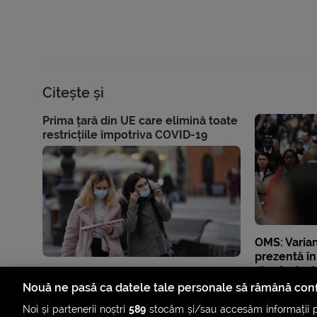
Citește și
Prima țară din UE care elimină toate
restricțiile împotriva COVID-19
OMS: Varia
prezentă în 
răspândește
cu rate mar
Nouă ne pasă ca datele tale personale să rămână conf
Noi și partenerii noștri
589
stocăm și/sau accesăm informații pe