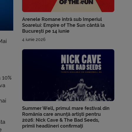
Arenele Romane intră sub Imperiul
Soarelui: Empire of The Sun cântă la
București pe 14 iunie
4 iunie 2026
Mai
ă 10%
eva
mai
Summer Well, primul mare festival din
România care anunță artiști pentru
2026: Nick Cave & The Bad Seeds,
sta
primii headlineri confirmați
e