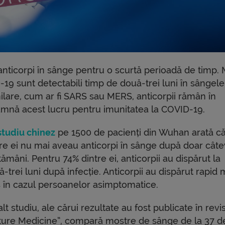
nticorpi în sânge pentru o scurtă perioadă de timp. 
-19 sunt detectabili timp de două-trei luni în sângele
milare, cum ar fi SARS sau MERS, anticorpii rămân în
amnă acest lucru pentru imunitatea la COVID-19.
studiu chinez
pe 1500 de pacienți din Wuhan arată c
tre ei nu mai aveau anticorpi în sânge după doar cât
ămâni. Pentru 74% dintre ei, anticorpii au dispărut la
-trei luni după infecție. Anticorpii au dispărut rapid 
s în cazul persoanelor asimptomatice.
lt studiu, ale cărui rezultate au fost publicate în revi
ture Medicine”, compară mostre de sânge de la 37 d