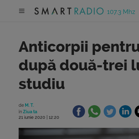
107.3 Mhz
Anticorpii pentr
după două-trei l
studiu
de
M. T.
în
Ziua ta
21 iunie 2020 | 12:20