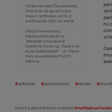
pac
Curtea de Apel Cluj anulează
simi
hotărârile de guvern care
impun certificatul verde și
pac
continuarea stării de alertă
nu a
com
VIDEO| Ivermectina,
medicament banal cu
scr
"eficiență miraculoasă"
împotriva Covid-19. "Dacă îl iei,
Oam
nu te îmbolnăvești" - dr. Pierre
imu
Kory, președintele FLCCC
ase
Alliance
anticorpi
cooronavirus
durata
imuni
Dacă ti-a plăcut articolul urmărește
SmartRadio pe Facebo