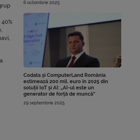
6 octombrie 2025
grup
, 40%
e,
avi,
za
Codata și ComputerLand România
estimează 200 mil. euro în 2025 din
soluții IoT și AI: „AI-ul este un
generator de forță de muncă”
29 septembrie 2025