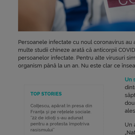
Persoanele infectate cu noul coronavirus au a
multe studii chineze arată că anticorpii COVID
persoanelor infectate. Pentru alte virusuri si
organism până la un an. Nu este clar ce înse
Un 
din
TOP STORIES
săpt
două
Colțescu, apărat în presa din
ale
Franța și pe rețelele sociale.
"22 de idioți s-au adunat
pentru a protesta împotriva
Un a
rasismului"
„Na