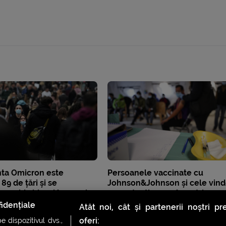
nta Omicron este
Persoanele vaccinate cu
89 de țări și se
Johnson&Johnson și cele vin
 rapid chiar și în zonele
au protecție zero împotriva
i de vaccinare
Omicron, arată un nou studiu
idențiale
Atât noi, cât și partenerii noștri p
oferi:
 dispozitivul dvs.,