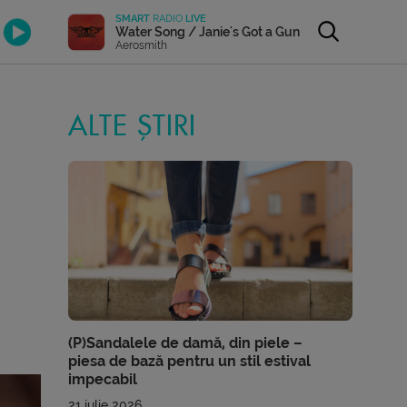
SMART
RADIO
LIVE
Water Song / Janie's Got a Gun
Aerosmith
ALTE ȘTIRI
(P)Sandalele de damă, din piele –
piesa de bază pentru un stil estival
impecabil
21 iulie 2026