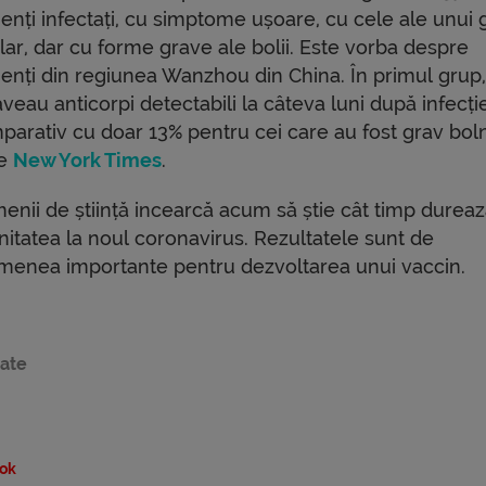
ienți infectați, cu simptome ușoare, cu cele ale unui 
lar, dar cu forme grave ale bolii. Este vorba despre
ienți din regiunea Wanzhou din China. În primul grup
veau anticorpi detectabili la câteva luni după infecți
parativ cu doar 13% pentru cei care au fost grav boln
ie
New York Times
.
enii de știință incearcă acum să știe cât timp durea
nitatea la noul coronavirus. Rezultatele sunt de
menea importante pentru dezvoltarea unui vaccin.
tate
ok