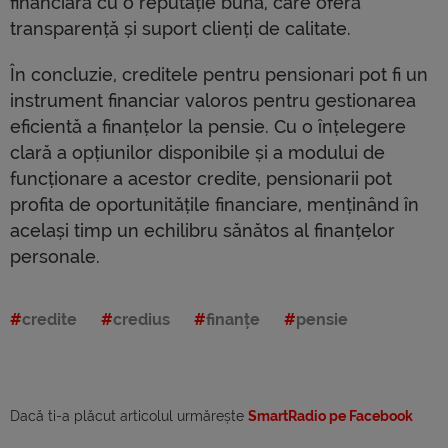
financiară cu o reputație bună, care oferă
transparență și suport clienți de calitate.
În concluzie, creditele pentru pensionari pot fi un
instrument financiar valoros pentru gestionarea
eficientă a finanțelor la pensie. Cu o înțelegere
clară a opțiunilor disponibile și a modului de
funcționare a acestor credite, pensionarii pot
profita de oportunitățile financiare, menținând în
același timp un echilibru sănătos al finanțelor
personale.
credite
credius
finanțe
pensie
Dacă ti-a plăcut articolul urmărește
SmartRadio pe Facebook