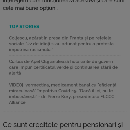
înțelegem cum funcționează acestea și care sunt
cele mai bune opțiuni.
TOP STORIES
Colțescu, apărat în presa din Franța și pe rețelele
sociale. "22 de idioți s-au adunat pentru a protesta
împotriva rasismului"
Curtea de Apel Cluj anulează hotărârile de guvern
care impun certificatul verde și continuarea stării de
alertă
VIDEO| Ivermectina, medicament banal cu "eficiență
miraculoasă" împotriva Covid-19. "Dacă îl iei, nu te
îmbolnăvești" - dr. Pierre Kory, președintele FLCCC
Alliance
Ce sunt creditele pentru pensionari și