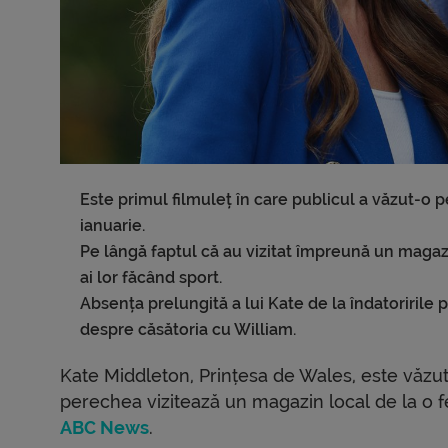
Este primul filmuleț în care publicul a văzut-o p
ianuarie.
Pe lângă faptul că au vizitat împreună un magazin
ai lor făcând sport.
Absența prelungită a lui Kate de la îndatoririle 
despre căsătoria cu William.
Kate Middleton, Prințesa de Wales, este văzută
perechea vizitează un magazin local de la o f
ABC News
.