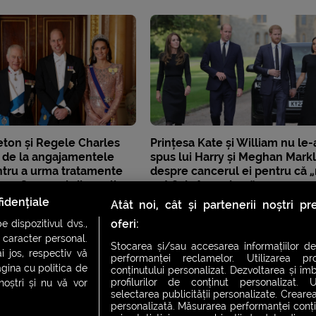
eton și Regele Charles
Prințesa Kate și William nu le-
ă de la angajamentele
spus lui Harry și Meghan Mark
ntru a urma tratamente
despre cancerul ei pentru că 
er. Ce membrii regali
pot fi de încredere”
ncă lucrează?
idențiale
Atât noi, cât și partenerii noștri p
oferi:
 dispozitivul dvs.,
u caracter personal.
Stocarea și/sau accesarea informațiilor de
i jos, respectiv vă
performanței reclamelor. Utilizarea pro
agina cu politica de
conținutului personalizat. Dezvoltarea și îmb
profilurilor de conținut personalizat. Ut
 noștri și nu vă vor
selectarea publicității personalizate. Crearea
personalizată. Măsurarea performanței conțin