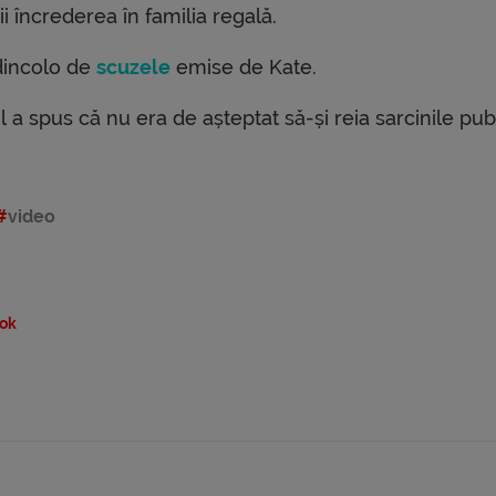
i încrederea în familia regală.
dincolo de
scuzele
emise de Kate.
l a spus că nu era de așteptat să-și reia sarcinile pub
video
ok