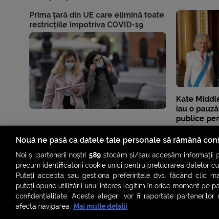
Prima țară din UE care elimină toate
restricțiile împotriva COVID-19
Kate Middl
iau o pauz
publice pe
pentru canc
britanici î
Nouă ne pasă ca datele tale personale să rămână conf
Noi și partenerii noștri
589
stocăm și/sau accesăm informații pe
precum identificatorii cookie unici pentru prelucrarea datelor c
Puteți accepta sau gestiona preferințele dvs. făcând clic ma
puteți opune utilizării unui interes legitim în orice moment pe p
confidențialitate. Aceste alegeri vor fi raportate partenerilor
afecta navigarea.
Mai multe detalii