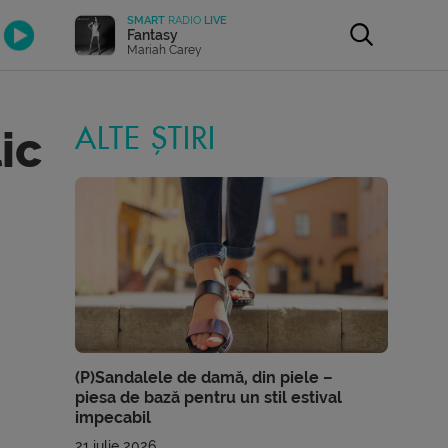
SMART
RADIO
LIVE
Fantasy
Mariah Carey
ic
ALTE ȘTIRI
(P)Sandalele de damă, din piele –
piesa de bază pentru un stil estival
impecabil
21 iulie 2026