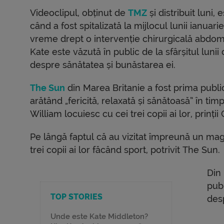
Videoclipul, obținut de
TMZ
și distribuit luni,
când a fost spitalizată la mijlocul lunii ianua
vreme drept o intervenție chirurgicală abdomi
Kate este văzută în public de la sfârșitul luni
despre sănătatea și bunăstarea ei.
The Sun
din Marea Britanie a fost prima publi
arătând „fericită, relaxată și sănătoasă” în tim
William locuiesc cu cei trei copii ai lor, prinți
Pe lângă faptul că au vizitat împreună un maga
trei copii ai lor făcând sport, potrivit The Sun.
Din 
publ
TOP STORIES
des
Unde este Kate Middleton?