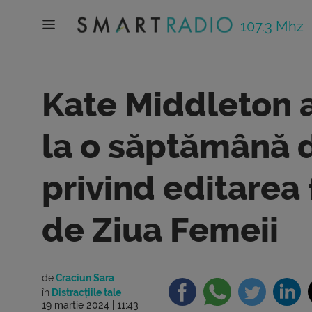
107.3 Mhz
Kate Middleton a
la o săptămână 
privind editarea 
de Ziua Femeii
de
Craciun Sara
în
Distracțiile tale
19 martie 2024 | 11:43