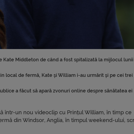
e Kate Middleton de când a fost spitalizată la mijlocul lunii
 local de fermă, Kate și William i-au urmărit și pe cei trei 
publice a făcut să apară zvonuri online despre sănătatea ei 
 într-un nou videoclip cu Prințul William, în timp ce
ermă din Windsor, Anglia, în timpul weekend-ului, scr