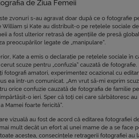
ografia de Ziua Femeii
ste zvonuri s-au agravat doar după ce o fotografie p
 William și Kate au distribuit-o pe rețelele sociale d
ii a fost ulterior retrasă de agențiile de presă globa
za preocupărilor legate de „manipulare”.
rior, Kate a emis o declarație pe rețelele sociale în 
 cerut scuze pentru „confuzia” cauzată de fotografie.
ți fotografi amatori, experimentez ocazional cu editar
pus ea într-un comunicat. „Am vrut să-mi exprim scu
tru orice confuzie cauzată de fotografia de familie p
mpărtășit-o ieri. Sper că toți cei care sărbătoresc au
 a Mamei foarte fericită”.
icare vizuală au fost de acord că editarea fotografiei d
 mai mult decât un efort al unei mame de a se face 
u toate acestea, consecințele retragerii fotografiei au 