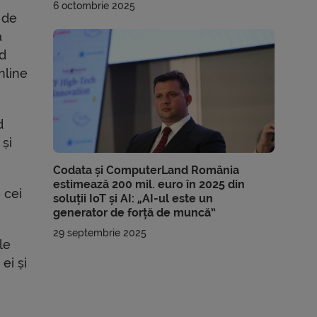
6 octombrie 2025
 de
a
nd
nline
d
 și
Codata și ComputerLand România
estimează 200 mil. euro în 2025 din
 cei
soluții IoT și AI: „AI-ul este un
generator de forță de muncă”
29 septembrie 2025
le
ei și