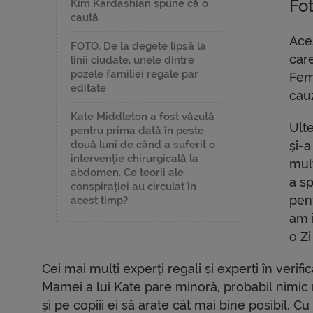
Fot
Kim Kardashian spune că o
caută
Ace
FOTO. De la degete lipsă la
care
linii ciudate, unele dintre
pozele familiei regale par
Feme
editate
cau
Kate Middleton a fost văzută
Ulte
pentru prima dată în peste
două luni de când a suferit o
și-a
intervenție chirurgicală la
mul
abdomen. Ce teorii ale
a s
conspirației au circulat în
pen
acest timp?
am î
o Zi
Cei mai mulți experți regali și experți în verif
Mamei a lui Kate pare minoră, probabil nimic
și pe copiii ei să arate cât mai bine posibil. C