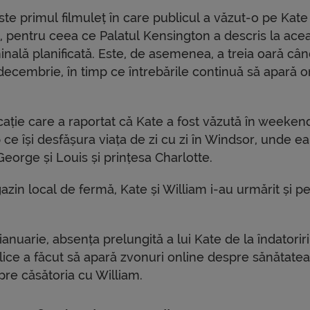
 este primul filmuleț în care publicul a văzut-o pe Kate
rie, pentru ceea ce Palatul Kensington a descris la ace
nală planificată. Este, de asemenea, a treia oară câ
i decembrie, în timp ce întrebările continuă să apară o
cație care a raportat că Kate a fost văzută în weeken
p ce își desfășura viața de zi cu zi în Windsor, unde ea
i George și Louis și prințesa Charlotte.
zin local de fermă, Kate și William i-au urmărit și pe
ianuarie, absența prelungită a lui Kate de la îndatoriri
ice a făcut să apară zvonuri online despre sănătatea 
pre căsătoria cu William.