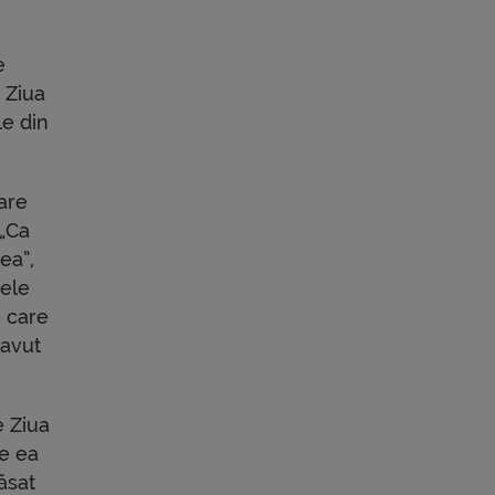
e
e Ziua
le din
care
 „Ca
ea”,
zele
e care
 avut
e Ziua
pe ea
lăsat