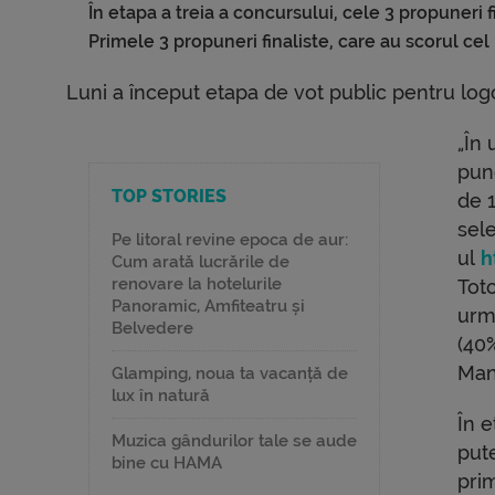
În etapa a treia a concursului, cele 3 propuneri f
Primele 3 propuneri finaliste, care au scorul cel 
Luni a început etapa de vot public pentru logo
„În 
punc
TOP STORIES
de 1
sele
Pe litoral revine epoca de aur:
ul
h
Cum arată lucrările de
renovare la hotelurile
Toto
Panoramic, Amfiteatru și
urmâ
Belvedere
(40%
Man
Glamping, noua ta vacanță de
lux în natură
În e
Muzica gândurilor tale se aude
pute
bine cu HAMA
prim