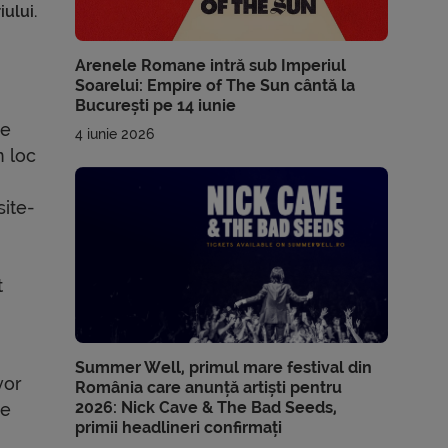
iului.
Arenele Romane intră sub Imperiul
Soarelui: Empire of The Sun cântă la
București pe 14 iunie
de
4 iunie 2026
n loc
site-
t
Summer Well, primul mare festival din
vor
România care anunță artiști pentru
2026: Nick Cave & The Bad Seeds,
re
primii headlineri confirmați