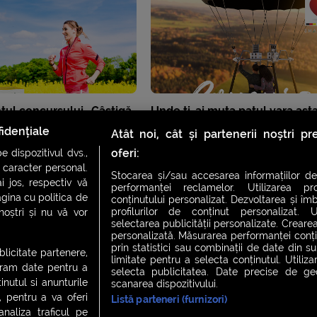
ul concursului „Câștigă
Unde ți-ai muta patul vara ast
t Extrakt”
idențiale
Atât noi, cât și partenerii noștri p
oferi:
 dispozitivul dvs.,
u caracter personal.
Stocarea și/sau accesarea informațiilor de
i jos, respectiv vă
performanței reclamelor. Utilizarea pro
agina cu politica de
conținutului personalizat. Dezvoltarea și îmb
profilurilor de conținut personalizat. Ut
 noștri și nu vă vor
selectarea publicității personalizate. Crearea
personalizată. Măsurarea performanței conțin
prin statistici sau combinații de date din sur
ublicitate partenere,
limitate pentru a selecta conținutul. Utiliz
ucram date pentru a
selecta publicitatea. Date precise de geol
nutul si anunturile
scanarea dispozitivului.
., pentru a va oferi
Listă parteneri (furnizori)
CH FEVER
NIGHT FEVER
LIVE FEVER CONCERT
analiza traficul pe