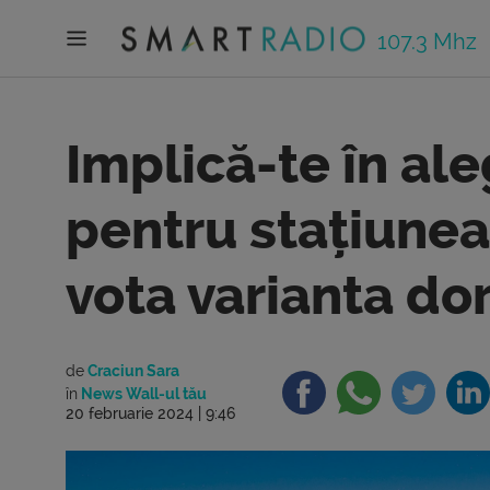
107.3 Mhz
Implică-te în al
pentru stațiune
vota varianta dor
de
Craciun Sara
în
News Wall-ul tău
20 februarie 2024 | 9:46