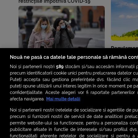
restricțiile împotriva COVID-19
Regulament
premii Plan
Nouă ne pasă ca datele tale personale să rămână conf
Noi și partenerii noștri
589
stocăm și/sau accesăm informații pe
precum identificatorii cookie unici pentru prelucrarea datelor c
Puteți accepta sau gestiona preferințele dvs. făcând clic ma
puteți opune utilizării unui interes legitim în orice moment pe p
confidențialitate. Aceste alegeri vor fi raportate partenerilor
afecta navigarea.
Mai multe detalii
Noi si partenerii nostri (retelele de socializare si agentiile de p
precum si furnizorii nostri de servicii de date analitice) prel
permite website-ului sa functioneze, pentru a personaliza conti
publicitare afisate in functie de interesele si/sau profilul dvs
ȘTIRI
SMART SHORTS
LIVE FEVER
BRUN
functionalitati aferente retelelor de socializare si pentru a 