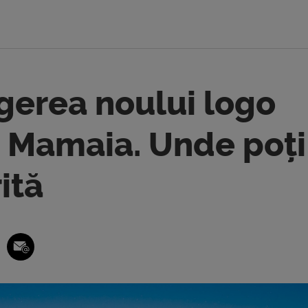
egerea noului logo
a Mamaia. Unde poți
ită