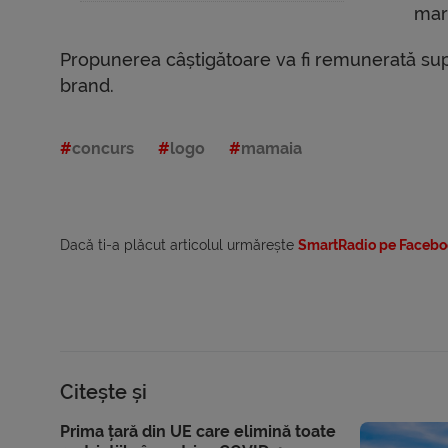
mare
Propunerea câștigătoare va fi remunerată sup
brand.
concurs
logo
mamaia
Dacă ti-a plăcut articolul urmărește
SmartRadio pe Facebo
Citește și
Prima țară din UE care elimină toate