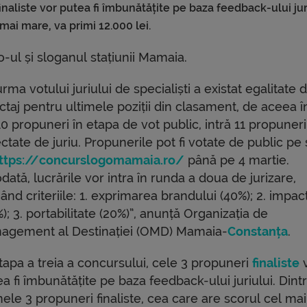
inaliste vor putea fi îmbunătățite pe baza feedback-ului jur
mai mare, va primi 12.000 lei.
-ul și sloganul stațiunii Mamaia.
urma votului juriului de specialiști a existat egalitate 
taj pentru ultimele poziții din clasament, de aceea î
0 propuneri în etapa de vot public, intră 11 propuneri
ctate de juriu. Propunerile pot fi votate de public pe 
ttps://concurslogomamaia.ro/
până pe 4 martie.
dată, lucrările vor intra în runda a doua de jurizare,
nd criteriile: 1. exprimarea brandului (40%); 2. impac
); 3. portabilitate (20%)”, anunță Organizația de
agement al Destinației (OMD) Mamaia-
Constanța
.
tapa a treia a concursului, cele 3 propuneri
finaliste
a fi îmbunătățite pe baza feedback-ului juriului. Dint
ele 3 propuneri finaliste, cea care are scorul cel mai