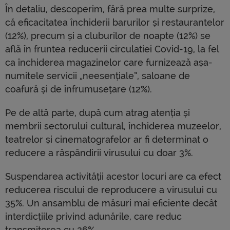
În detaliu, descoperim, fără prea multe surprize,
că eficacitatea închiderii barurilor și restaurantelor
(12%), precum și a cluburilor de noapte (12%) se
află în fruntea reducerii circulatiei Covid-19, la fel
ca închiderea magazinelor care furnizează așa-
numitele servicii „neesențiale”, saloane de
coafură și de înfrumusețare (12%).
Pe de altă parte, după cum atrag atenția și
membrii sectorului cultural, închiderea muzeelor,
teatrelor și cinematografelor ar fi determinat o
reducere a răspândirii virusului cu doar 3%.
Suspendarea activității acestor locuri are ca efect
reducerea riscului de reproducere a virusului cu
35%. Un ansamblu de măsuri mai eficiente decât
interdicțiile privind adunările, care reduc
transmiterea cu 26%.