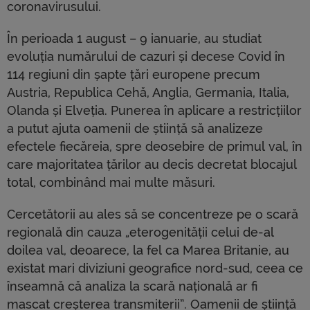
coronavirusului.
În perioada 1 august – 9 ianuarie, au studiat
evoluția numărului de cazuri și decese Covid în
114 regiuni din șapte țări europene precum
Austria, Republica Cehă, Anglia, Germania, Italia,
Olanda și Elveția. Punerea în aplicare a restricțiilor
a putut ajuta oamenii de știință să analizeze
efectele fiecăreia, spre deosebire de primul val, în
care majoritatea țărilor au decis decretat blocajul
total, combinând mai multe măsuri.
Cercetătorii au ales să se concentreze pe o scară
regională din cauza „eterogenității celui de-al
doilea val, deoarece, la fel ca Marea Britanie, au
existat mari diviziuni geografice nord-sud, ceea ce
înseamnă că analiza la scară națională ar fi
mascat creșterea transmiterii”. Oamenii de știință