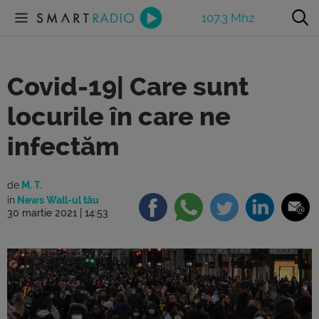
107.3 Mhz
Covid-19| Care sunt
locurile în care ne
infectăm
de
M. T.
în
News Wall-ul tău
30 martie 2021 | 14:53