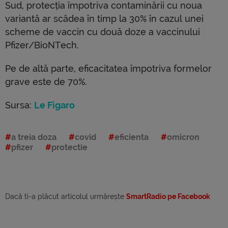
Sud, protecția împotriva contaminării cu noua
variantă ar scădea în timp la 30% în cazul unei
scheme de vaccin cu două doze a vaccinului
Pfizer/BioNTech.
Pe de altă parte, eficacitatea împotriva formelor
grave este de 70%.
Sursa:
Le Figaro
a treia doza
covid
eficienta
omicron
pfizer
protectie
Dacă ti-a plăcut articolul urmărește
SmartRadio pe Facebook