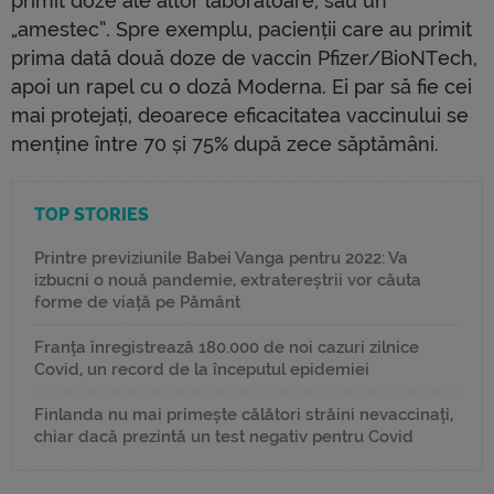
primit doze ale altor laboratoare, sau un
„amestec”. Spre exemplu, pacienții care au primit
prima dată două doze de vaccin Pfizer/BioNTech,
apoi un rapel cu o doză Moderna. Ei par să fie cei
mai protejați, deoarece eficacitatea vaccinului se
menține între 70 și 75% după zece săptămâni.
TOP STORIES
Printre previziunile Babei Vanga pentru 2022: Va
izbucni o nouă pandemie, extratereștrii vor căuta
forme de viață pe Pământ
Franța înregistrează 180.000 de noi cazuri zilnice
Covid, un record de la începutul epidemiei
Finlanda nu mai primește călători străini nevaccinați,
chiar dacă prezintă un test negativ pentru Covid