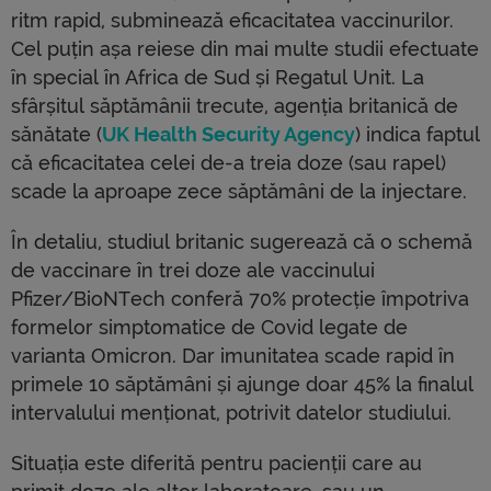
ritm rapid, subminează eficacitatea vaccinurilor.
Cel puțin așa reiese din mai multe studii efectuate
în special în Africa de Sud și Regatul Unit. La
sfârșitul săptămânii trecute, agenția britanică de
sănătate (
UK Health Security Agency
) indica faptul
că eficacitatea celei de-a treia doze (sau rapel)
scade la aproape zece săptămâni de la injectare.
În detaliu, studiul britanic sugerează că o schemă
de vaccinare în trei doze ale vaccinului
Pfizer/BioNTech conferă 70% protecție împotriva
formelor simptomatice de Covid legate de
varianta Omicron. Dar imunitatea scade rapid în
primele 10 săptămâni și ajunge doar 45% la finalul
intervalului menționat, potrivit datelor studiului.
Situația este diferită pentru pacienții care au