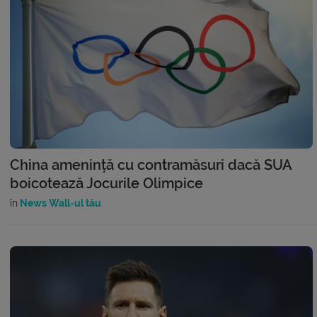
China amenință cu contramăsuri dacă SUA
boicotează Jocurile Olimpice
în
News Wall-ul tău