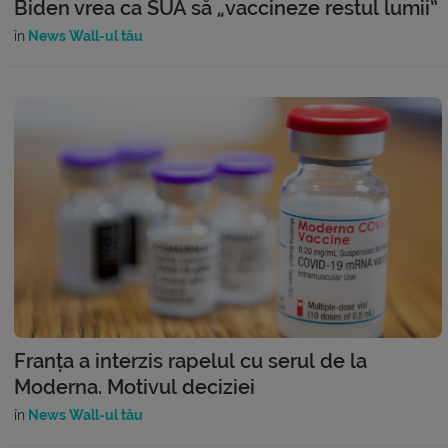
Biden vrea ca SUA să „vaccineze restul lumii”
în
News Wall-ul tău
Franța a interzis rapelul cu serul de la
Moderna. Motivul deciziei
în
News Wall-ul tău