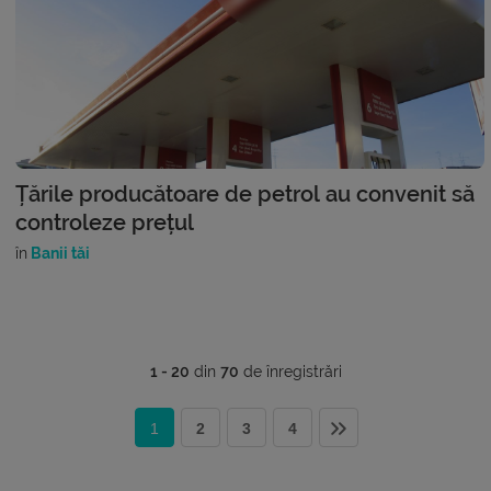
Țările producătoare de petrol au convenit să
controleze prețul
în
Banii tăi
1 - 20
din
70
de înregistrări
1
2
3
4