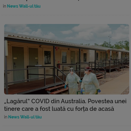
în
News Wall-ul tău
„Lagărul” COVID din Australia. Povestea unei
tinere care a fost luată cu forța de acasă
în
News Wall-ul tău