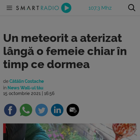
107.3 Mhz
Un meteorit a aterizat
lângă o femeie chiar în
timp ce dormea
de
Cătălin Costache
în
News Wall-ul tău
15 octombrie 2021 | 16:56