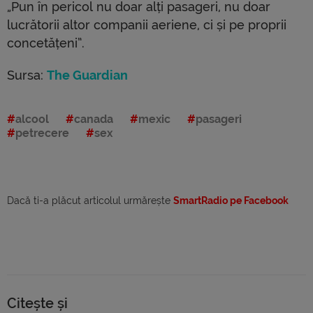
„Pun în pericol nu doar alți pasageri, nu doar
lucrătorii altor companii aeriene, ci și pe proprii
concetățeni”.
Sursa:
The Guardian
alcool
canada
mexic
pasageri
petrecere
sex
Dacă ti-a plăcut articolul urmărește
SmartRadio pe Facebook
Citește și