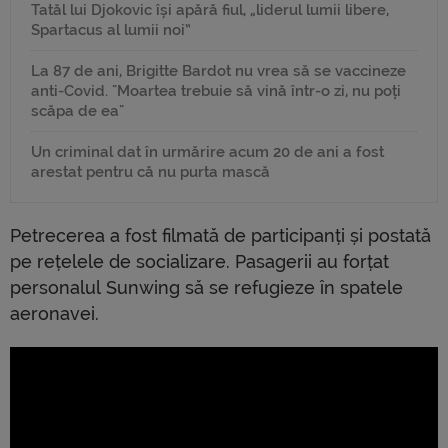
Tatăl lui Djokovic își apără fiul, „liderul lumii libere,
Spartacus al lumii noi”
La 87 de ani, Brigitte Bardot nu vrea să se vaccineze
anti-Covid. "Moartea trebuie să vină într-o zi, nu poți
scăpa de ea"
Un criminal dat în urmărire acum 20 de ani a fost
arestat pentru că nu purta mască
Petrecerea a fost filmată de participanți și postată
pe rețelele de socializare. Pasagerii au forțat
personalul Sunwing să se refugieze în spatele
aeronavei.