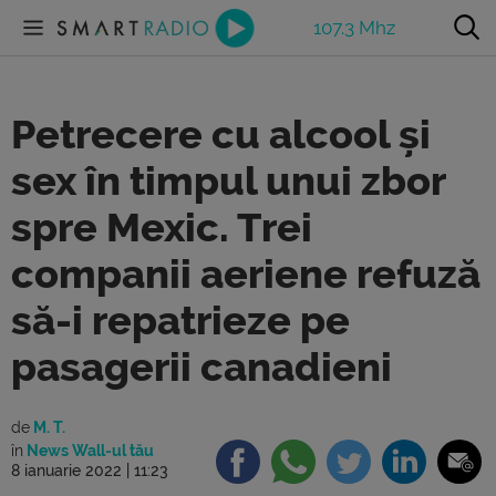
107.3 Mhz
Petrecere cu alcool și
sex în timpul unui zbor
spre Mexic. Trei
companii aeriene refuză
să-i repatrieze pe
pasagerii canadieni
de
M. T.
în
News Wall-ul tău
8 ianuarie 2022 | 11:23