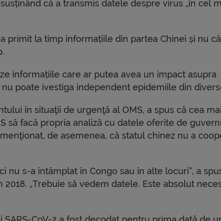
, susținând că a transmis datele despre virus „în cel m
primit la timp informațiile din partea Chinei și nu că 
p.
teze informațiile care ar putea avea un impact asupra
i nu poate ivestiga independent epidemiile din diverse
ului în situaţii de urgenţă al OMS, a spus că cea ma
S să facă propria analiză cu datele oferite de guvern
n a menţionat, de asemenea, că statul chinez nu a coop
.
ci nu s-a întâmplat în Congo sau în alte locuri”, a spus
n 2018. „Trebuie să vedem datele. Este absolut neces
lui SARS-CoV-2 a fost decodat pentru prima dată de u