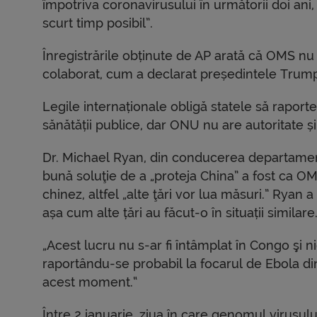
împotriva coronavirusului în următorii doi ani
scurt timp posibil”.
Înregistrările obținute de AP arată că OMS nu a 
colaborat, cum a declarat președintele Trum
Legile internaționale obligă statele să rapor
sănătății publice, dar ONU nu are autoritate ș
Dr. Michael Ryan, din conducerea departament
bună soluţie de a „proteja China” a fost ca OM
chinez, altfel „alte ţări vor lua măsuri.” Rya
așa cum alte țări au făcut-o în situații similare
„Acest lucru nu s-ar fi întâmplat în Congo şi ni
raportându-se probabil la focarul de Ebola di
acest moment.“
Între 2 ianuarie, ziua în care genomul virusu