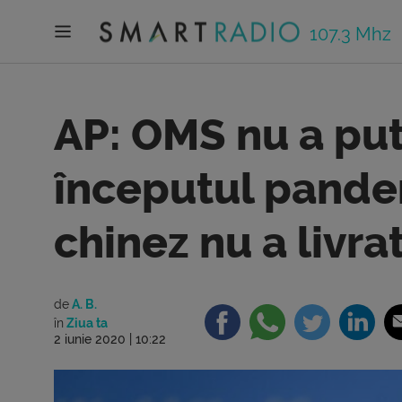
107.3 Mhz
AP: OMS nu a pu
începutul pandem
chinez nu a livra
de
A. B.
în
Ziua ta
2 iunie 2020 | 10:22