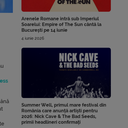
Arenele Romane intră sub Imperiul
Soarelui: Empire of The Sun cântă la
București pe 14 iunie
4 iunie 2026
au
ress
mână
Summer Well, primul mare festival din
ut
România care anunță artiști pentru
e
2026: Nick Cave & The Bad Seeds,
primii headlineri confirmați
te