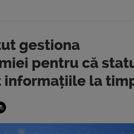
tut gestiona
iei pentru că stat
t informațiile la tim