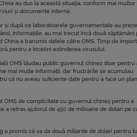
 China au dus la această situația, conform mai multor
rviuri și documente interne.
ar și după ce laboratoarele guvernamentale au preze
rând, informațiile, au mai trecut încă două săptămâni
d China a transmis datele către OMS. Timp de impor
ră pentru a încetini extinderea virusului.
cialii OMS lăudau public guvernul chinez doar pentru 
ne mai multe informații, dar frustrările se acumulau
tru că nu aveau suficiente date pentru a face un plan
t OMS de complicitate cu guvernul chinez pentru a
te a retras ajutorul de 450 de milioane de dolari pe c
ng a promis că va da două miliarde de dolari pentru l