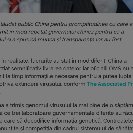
a lăudat public China pentru promptitudinea cu care a
umit în mod repetat guvernului chinez pentru că a
lui și a spus că munca și transparența lor au fost
 în realitate, lucrurile au stat în mod diferit. China a
rziat semnificativ livrarea datelor iar oficialii OMS nu 
it la timp informațiile necesare pentru a putea lupta
triva extinderii virusului, conform
The Associated P
.
na a trimis genomul virusului la mai bine de o săptă
ă ce trei laboratoare guvernamentale diferite au făc
te care să decodifice informația genetică. Controalel
nunțite și competiția din cadrul sistemului de sănăta