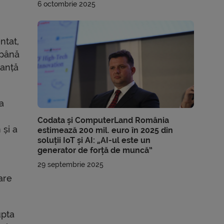
6 octombrie 2025
ntat,
 până
tanță
a
Codata și ComputerLand România
 și a
estimează 200 mil. euro în 2025 din
soluții IoT și AI: „AI-ul este un
generator de forță de muncă”
29 septembrie 2025
are
upta