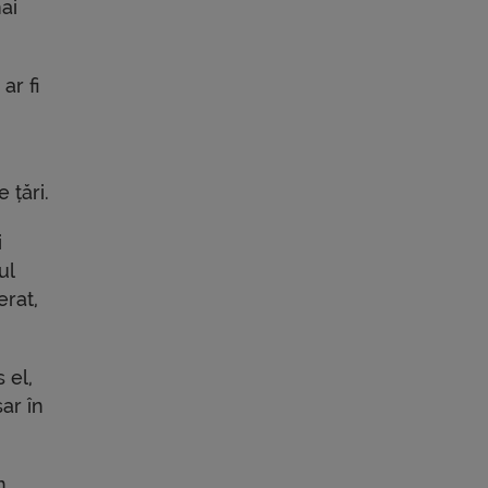
ai
ar fi
 țări.
i
ul
erat,
 el,
ar în
n