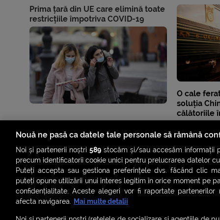
Prima țară din UE care elimină toate
restricțiile împotriva COVID-19
O cale fera
soluția Chin
călătoriile 
Nouă ne pasă ca datele tale personale să rămână conf
Noi și partenerii noștri
589
stocăm și/sau accesăm informații pe
precum identificatorii cookie unici pentru prelucrarea datelor c
Puteți accepta sau gestiona preferințele dvs. făcând clic ma
puteți opune utilizării unui interes legitim în orice moment pe p
confidențialitate. Aceste alegeri vor fi raportate partenerilor
afecta navigarea.
Mai multe detalii
Noi si partenerii nostri (retelele de socializare si agentiile de p