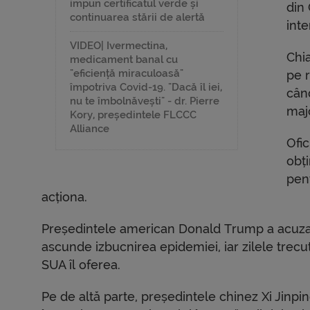
impun certificatul verde și
din
continuarea stării de alertă
inte
VIDEO| Ivermectina,
Chi
medicament banal cu
"eficiență miraculoasă"
pe 
împotriva Covid-19. "Dacă îl iei,
cân
nu te îmbolnăvești" - dr. Pierre
majo
Kory, președintele FLCCC
Alliance
Ofi
obți
pen
acționa.
Președintele american Donald Trump a acuza
ascunde izbucnirea epidemiei, iar zilele trecu
SUA îl oferea.
Pe de altă parte, președintele chinez Xi Jinpi