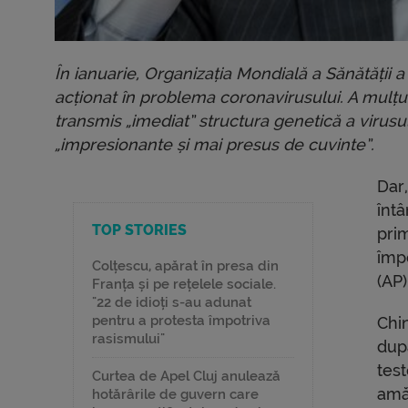
În ianuarie, Organizația Mondială a Sănătății 
acționat în problema coronavirusului. A mulț
transmis „imediat” structura genetică a virusu
„impresionante și mai presus de cuvinte”.
Dar,
întâ
TOP STORIES
prim
împo
Colțescu, apărat în presa din
(AP)
Franța și pe rețelele sociale.
"22 de idioți s-au adunat
pentru a protesta împotriva
Chi
rasismului"
dup
tes
Curtea de Apel Cluj anulează
amă
hotărârile de guvern care