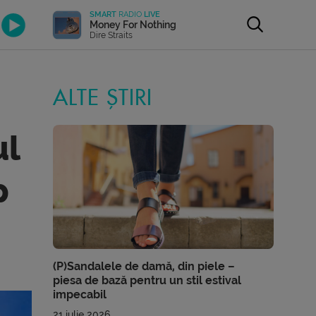
SMART
RADIO
LIVE
Money For Nothing
Dire Straits
ALTE ȘTIRI
ul
p
(P)Sandalele de damă, din piele –
piesa de bază pentru un stil estival
impecabil
21 iulie 2026