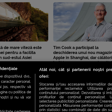
tă de mare viteză este
Tim Cook a participat la
ei pentru a facilita
deschiderea unui nou magazi
în sud-estul Asiei
Apple în Shanghai, dar călători
în China presupune mai mult 
atât
idențiale
Atât noi, cât și partenerii noștri p
oferi:
 dispozitivul dvs.,
u caracter personal.
Stocarea și/sau accesarea informațiilor de
i jos, respectiv vă
performanței reclamelor. Utilizarea pro
agina cu politica de
conținutului personalizat. Dezvoltarea și îmb
profilurilor de conținut personalizat. Ut
 noștri și nu vă vor
selectarea publicității personalizate. Crearea
personalizată. Măsurarea performanței conțin
prin statistici sau combinații de date din sur
ublicitate partenere,