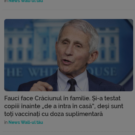
în
News Wall-ul tău
Fauci face Crăciunul în familie. Și-a testat
copiii înainte „de a intra în casă”, deși sunt
toți vaccinați cu doza suplimentară
în
News Wall-ul tău