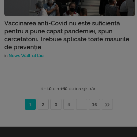
Vaccinarea anti-Covid nu este suficientă
pentru a pune capăt pandemiei, spun
cercetătorii. Trebuie aplicate toate măsurile
de prevenție
în
News Wall-ul tău
1 - 10
din
160
de înregistrări
1
2
3
4
…
16