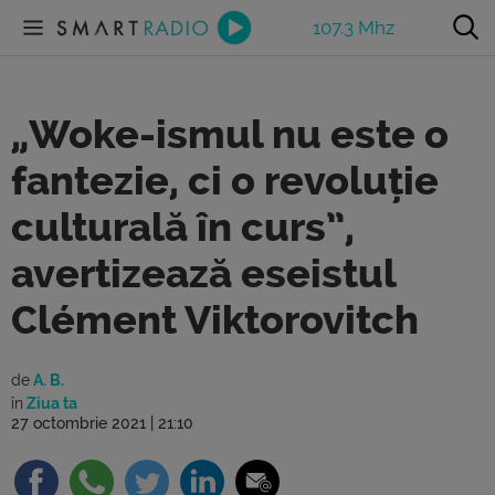
107.3 Mhz
„Woke-ismul nu este o
fantezie, ci o revoluție
culturală în curs”,
avertizează eseistul
Clément Viktorovitch
de
A. B.
în
Ziua ta
27 octombrie 2021 | 21:10