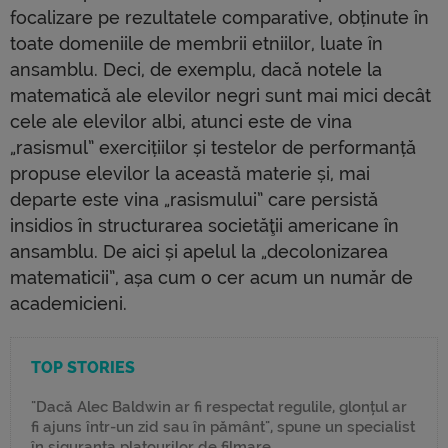
focalizare pe rezultatele comparative, obținute în
toate domeniile de membrii etniilor, luate în
ansamblu. Deci, de exemplu, dacă notele la
matematică ale elevilor negri sunt mai mici decât
cele ale elevilor albi, atunci este de vina
„rasismul” exercițiilor și testelor de performanță
propuse elevilor la această materie și, mai
departe este vina „rasismului” care persistă
insidios în structurarea societăţii americane în
ansamblu. De aici și apelul la „decolonizarea
matematicii”, așa cum o cer acum un număr de
academicieni.
TOP STORIES
"Dacă Alec Baldwin ar fi respectat regulile, glonțul ar
fi ajuns într-un zid sau în pământ", spune un specialist
în siguranța platourilor de filmare