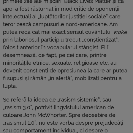
primele zile ale mișcării Black Lives Matter și că
apoi a fost răsturnat în mod critic de oponenții
intelectuali ai „luptătorilor justiției sociale” care
terorizează campusurile nord-americane. Am
putea reda cât mai exact sensul cuvântului
woke
prin laboriosul participiu trecut „conștientizat”,
folosit anterior în vocabularul stângist. El îi
desemnează, de fapt, pe cei care, printre
minoritățile etnice, sexuale, religioase etc. au
devenit conștienți de opresiunea la care ar putea
fi supuși și rămân „în alertă”, mobilizați pentru a
lupta.
Se referă la ideea de „rasism sistemic”, sau
„rasism 3.0”, potrivit lingvistului american de
culoare John McWhorter. Spre deosebire de
„rasismul 1.0”, nu este vorba despre prejudecăți
sau comportament individual, ci despre o