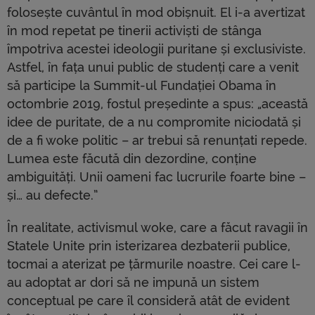
folosește cuvântul în mod obișnuit. El i-a avertizat
în mod repetat pe tinerii activiști de stânga
împotriva acestei ideologii puritane și exclusiviste.
Astfel, în fața unui public de studenți care a venit
să participe la Summit-ul Fundației Obama în
octombrie 2019, fostul președinte a spus: „această
idee de puritate, de a nu compromite niciodată și
de a fi woke politic – ar trebui să renunțati repede.
Lumea este făcută din dezordine, conține
ambiguități. Unii oameni fac lucrurile foarte bine –
și… au defecte.”
În realitate, activismul woke, care a făcut ravagii în
Statele Unite prin isterizarea dezbaterii publice,
tocmai a aterizat pe țărmurile noastre. Cei care l-
au adoptat ar dori să ne impună un sistem
conceptual pe care îl consideră atât de evident