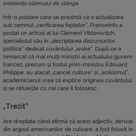
existența islamului de stânga
.
Într-o postare care se prezintă ca o actualizare
sub semnul „verificarea faptelor”, Franceinfo a
postat un articol al lui Clément Viktorovitch,
specialistul său în „decriptarea discursurilor
politice” dedicat cuvântului „woke”. După ce a
remarcat că mai mulți miniștri ai actualului guvern
francez, precum și fostul prim-ministru Édouard
Philippe, au atacat „cancel culture” și „wokismul”,
academicianul vrea să explice originea cuvântului
și se răfuiește cu cei care îl folosesc.
„Trezit”
Are dreptate când afirmă că acest adjectiv, derivat
din argoul americanilor de culoare, a fost folosit în