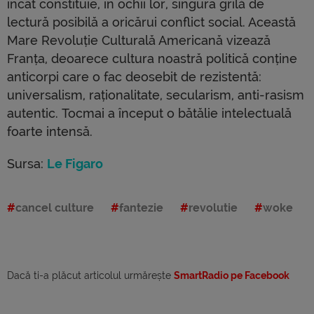
încât constituie, în ochii lor, singura grilă de
lectură posibilă a oricărui conflict social. Această
Mare Revoluție Culturală Americană vizează
Franța, deoarece cultura noastră politică conține
anticorpi care o fac deosebit de rezistentă:
universalism, raționalitate, secularism, anti-rasism
autentic. Tocmai a început o bătălie intelectuală
foarte intensă.
Sursa:
Le Figaro
cancel culture
fantezie
revolutie
woke
Dacă ti-a plăcut articolul urmărește
SmartRadio pe Facebook