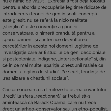
nu e nimic de văzut”. Expresia a fost deja folosită
pentru a aborda preocupările legitime ridicate de
introducerea teoriei de gen în școli: conceptul
este greșit, nu se referă la nicio realitate
„științifică”, este o invenție a gândirii
conservatoare, o himeră branduită pentru a
speria oamenii și a interzice dezvoltarea
cercetărilor în aceste noi domenii legitime de
investigație care ar fi studiile de gen, decoloniale
și postcoloniale, indigene, „intersecționale” și, din
ce în ce mai multe, apariția „chestiunii rasiale ca
domeniu legitim de studiu”. Pe scurt, tendința de
„rasializare a chestiunii sociale”.
Cei care încearcă să limiteze folosirea cuvântului
„trezit” la sfera „reacționară” ar trebui să-și
amintească că Barack Obama, care nu trece
drept un arheo-conservator sau un etno-populist,