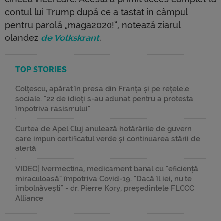
contul lui Trump după ce a tastat în câmpul
pentru parolă „maga2020!”, notează ziarul
olandez
de Volkskrant
.
TOP STORIES
Colțescu, apărat în presa din Franța și pe rețelele
sociale. "22 de idioți s-au adunat pentru a protesta
împotriva rasismului"
Curtea de Apel Cluj anulează hotărârile de guvern
care impun certificatul verde și continuarea stării de
alertă
VIDEO| Ivermectina, medicament banal cu "eficiență
miraculoasă" împotriva Covid-19. "Dacă îl iei, nu te
îmbolnăvești" - dr. Pierre Kory, președintele FLCCC
Alliance