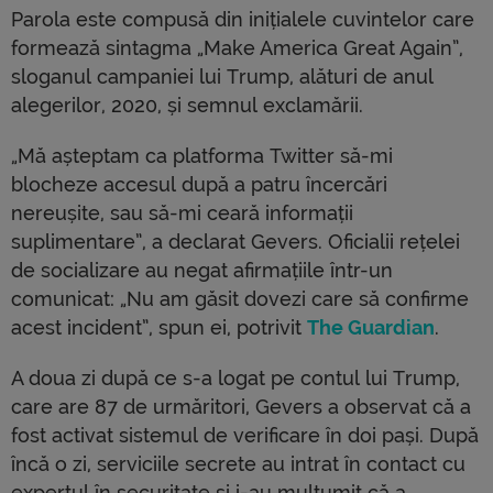
Parola este compusă din inițialele cuvintelor care
formează sintagma „Make America Great Again”,
sloganul campaniei lui Trump, alături de anul
alegerilor, 2020, și semnul exclamării.
„Mă așteptam ca platforma Twitter să-mi
blocheze accesul după a patru încercări
nereușite, sau să-mi ceară informații
suplimentare”, a declarat Gevers. Oficialii rețelei
de socializare au negat afirmațiile într-un
comunicat: „Nu am găsit dovezi care să confirme
acest incident”, spun ei, potrivit
The Guardian
.
A doua zi după ce s-a logat pe contul lui Trump,
care are 87 de urmăritori, Gevers a observat că a
fost activat sistemul de verificare în doi pași. După
încă o zi, serviciile secrete au intrat în contact cu
expertul în securitate și i-au mulțumit că a