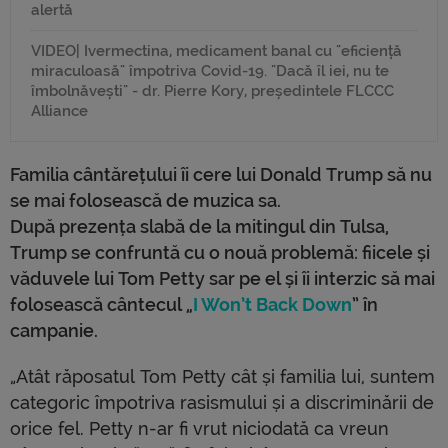
alertă
VIDEO| Ivermectina, medicament banal cu "eficiență
miraculoasă" împotriva Covid-19. "Dacă îl iei, nu te
îmbolnăvești" - dr. Pierre Kory, președintele FLCCC
Alliance
Familia cântărețului îi cere lui Donald Trump să nu
se mai folosească de muzica sa.
După prezența slabă de la mitingul din Tulsa,
Trump se confruntă cu o nouă problemă: fiicele și
văduvele lui Tom Petty sar pe el și îi interzic să mai
folosească cântecul „
I Won’t Back Down
” în
campanie.
„Atât răposatul Tom Petty cât și familia lui, suntem
categoric împotriva rasismului și a discriminării de
orice fel. Petty n-ar fi vrut niciodată ca vreun