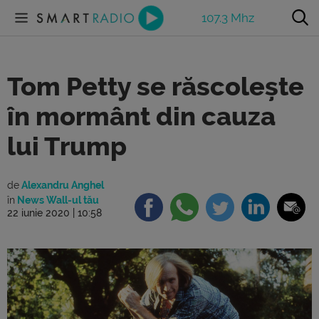
107.3 Mhz
Tom Petty se răscolește
în mormânt din cauza
lui Trump
de
Alexandru Anghel
în
News Wall-ul tău
22 iunie 2020 | 10:58