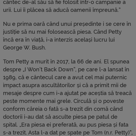
cântec de-al său să fie folosit într-o campanie a
urii. Lui îi plăcea să aducă oamenii împreună.”
Nu e prima oară când unui președinte i se cere în
justiție să nu mai folosească piesa. Când Petty
încă era în viață, i-a interzis același lucru lui
George W. Bush.
Tom Petty a murit în 2017, la 66 de ani. El spunea
despre „I Won’t Back Down”, pe care l-a lansat în
1989, că e cântecul care a avut cel mai puternic
impact asupra ascultătorilor și că a primit mii de
mesaje despre cum i-a ajutat pe aceștia să treacă
peste momente mai grele. Circulă și o poveste
conform căreia o fată s-a trezit din comă când
doctorii i-au dat să asculte piesa pe patul de
spital. „Era piesa ei preferată, au pus piesa și fata
s-a trezit. Asta l-a dat pe spate pe Tom (n.r. Petty)”,