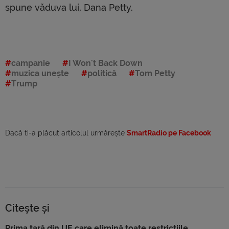
spune văduva lui, Dana Petty.
campanie
I Won't Back Down
muzica unește
politică
Tom Petty
Trump
Dacă ti-a plăcut articolul urmărește
SmartRadio pe Facebook
Citește și
Prima țară din UE care elimină toate restricțiile