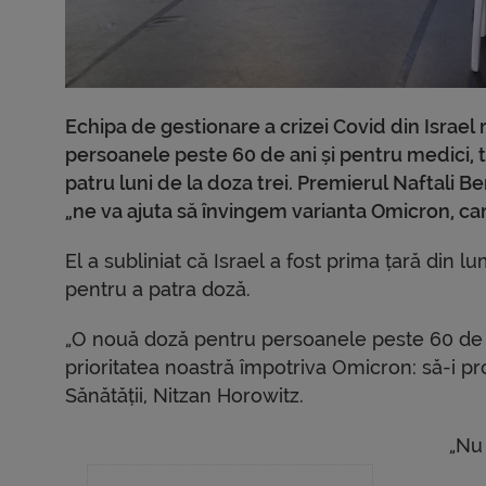
Echipa de gestionare a crizei Covid din Israe
persoanele peste 60 de ani și pentru medici, tr
patru luni de la doza trei. Premierul Naftali 
„ne va ajuta să învingem varianta Omicron, ca
El a subliniat că Israel a fost prima țară din l
pentru a patra doză.
„O nouă doză pentru persoanele peste 60 de an
prioritatea noastră împotriva Omicron: să-i pr
Sănătății, Nitzan Horowitz.
„Nu 