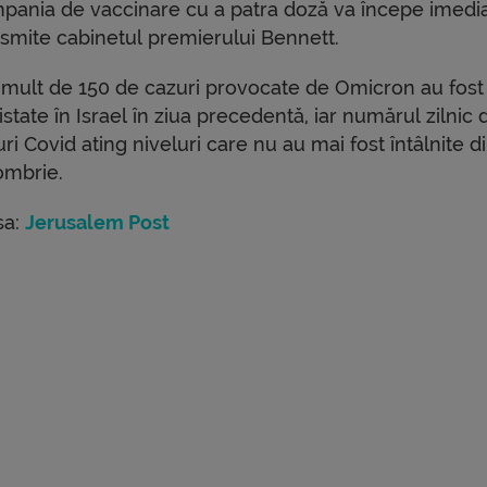
pania de vaccinare cu a patra doză va începe imedia
nsmite cabinetul premierului Bennett.
 mult de 150 de cazuri provocate de Omicron au fost
state în Israel în ziua precedentă, iar numărul zilnic 
ri Covid ating niveluri care nu au mai fost întâlnite d
ombrie.
sa:
Jerusalem Post