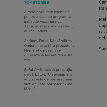
Cam
TOP STORIES
tra
A treia doză este esențială
pentru a susține programul
Mai
inițial de vaccinare cu
depi
AstraZeneca, arată un studiu
al The Lancet
cazu
oct
Anthony Fauci: Răspândirea
Omicron este fără precedent.
Sur
Numărul de cazuri se
dublează la fiecare două-trei
zile
Șeful OMS solicită precauție
de sărbători. "Un eveniment
anulat este de preferat unei
vieți anulate. Sărbătorim mai
târziu"