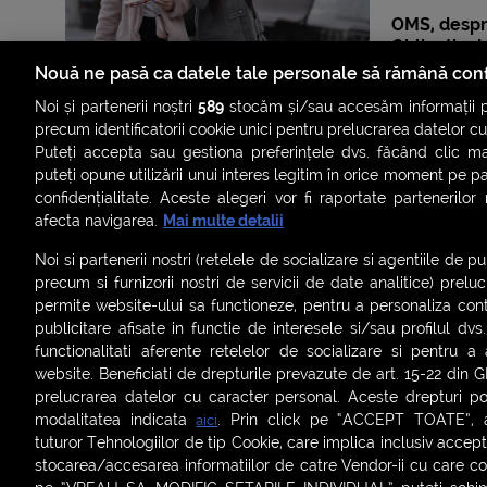
OMS, despr
Obligația d
impusă decâ
Nouă ne pasă ca datele tale personale să rămână conf
Noi și partenerii noștri
589
stocăm și/sau accesăm informații pe
precum identificatorii cookie unici pentru prelucrarea datelor c
Puteți accepta sau gestiona preferințele dvs. făcând clic ma
puteți opune utilizării unui interes legitim în orice moment pe p
confidențialitate. Aceste alegeri vor fi raportate partenerilor
afecta navigarea.
Mai multe detalii
Noi si partenerii nostri (retelele de socializare si agentiile de p
precum si furnizorii nostri de servicii de date analitice) prel
permite website-ului sa functioneze, pentru a personaliza conti
publicitare afisate in functie de interesele si/sau profilul dvs
ȘTIRI
SMART SHORTS
LIVE FEVER
BRUN
functionalitati aferente retelelor de socializare si pentru a 
website. Beneficiati de drepturile prevazute de art. 15-22 din 
ASCULTĂ ACUM RADIOURILE SMART
prelucrarea datelor cu caracter personal. Aceste drepturi pot
modalitatea indicata
. Prin click pe “ACCEPT TOATE”, ac
aici
Termeni și condiții
|
Politica de confidențialitate
|
Politica de
tuturor Tehnologiilor de tip Cookie, care implica inclusiv acceptu
Contact:
office@smartradio.ro
stocarea/accesarea informatiilor de catre Vendor-ii cu care co