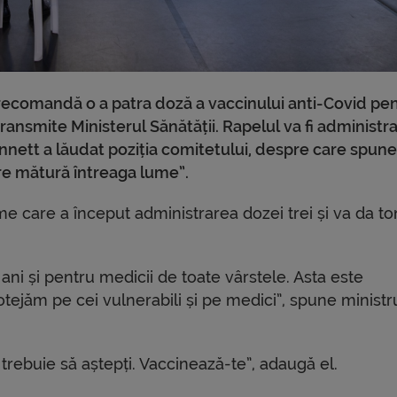
l recomandă o a patra doză a vaccinului anti-Covid pe
ansmite Ministerul Sănătății. Rapelul va fi administra
Bennett a lăudat poziția comitetului, despre care spune
re mătură întreaga lume”.
ume care a început administrarea dozei trei și va da to
i și pentru medicii de toate vârstele. Asta este
otejăm pe cei vulnerabili și pe medici”, spune ministr
trebuie să aștepți. Vaccinează-te”, adaugă el.