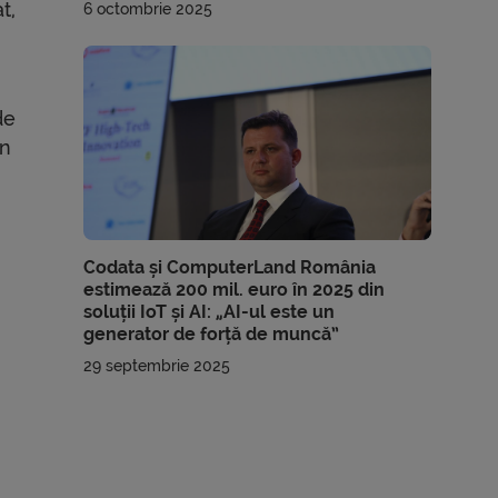
t,
6 octombrie 2025
de
in
Codata și ComputerLand România
estimează 200 mil. euro în 2025 din
soluții IoT și AI: „AI-ul este un
generator de forță de muncă”
29 septembrie 2025