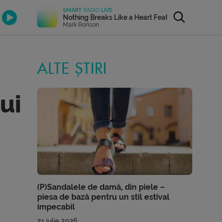
SMART
RADIO
LIVE
Nothing Breaks Like a Heart Feat. Miley Cyrus
Mark Ronson
ALTE ȘTIRI
ui
(P)Sandalele de damă, din piele –
piesa de bază pentru un stil estival
impecabil
21 iulie 2026