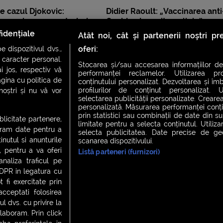
e cazul Djokovic:
Didier Raoult: „Vaccinarea anti
e vaccinare nu ar trebui
Covid a devenit o religie”
t în „ultimă instanță”
idențiale
Atât noi, cât și partenerii noștri p
oferi:
 dispozitivul dvs.,
u caracter personal.
Stocarea și/sau accesarea informațiilor de
i jos, respectiv vă
performanței reclamelor. Utilizarea pro
agina cu politica de
conținutului personalizat. Dezvoltarea și îmb
profilurilor de conținut personalizat. Ut
 noștri și nu vă vor
selectarea publicității personalizate. Crearea
personalizată. Măsurarea performanței conțin
prin statistici sau combinații de date din sur
ublicitate partenere,
limitate pentru a selecta conținutul. Utiliz
ucram date pentru a
selecta publicitatea. Date precise de geol
nutul si anunturile
scanarea dispozitivului.
., pentru a va oferi
Listă parteneri (furnizori)
CH FEVER
NIGHT FEVER
LIVE FEVER CONCERT
analiza traficul pe
GDPR in legatura cu
 fi exercitate prin
ceptati folosirea
 cookies
|
Contact
l dvs. cu privire la
laboram. Prin click