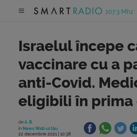
107.3 Mhz
Israelul începe
vaccinare cu a p
anti-Covid. Medici
eligibili în prim
de
A. B.
în
News Wall-ul tău
22 decembrie 2021 | 10:38