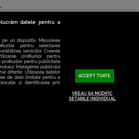
-
relucrăm datele pentru a
 pe un dispozitiv. Măsurarea
filurilor pentru selectarea
unătățirea serviciilor. Crearea
ilizarea profilurilor pentru
 profilurilor pentru publicitate
utului. Înțelegerea publicului
se diferite. Utilizarea datelor
ACCEPT TOATE
area de date limitate pentru a
ocație și identificarea prin
VREAU SA MODIFIC
SETARILE INDIVIDUAL
2026© SMART RADIO. Toate drepturile rezervate