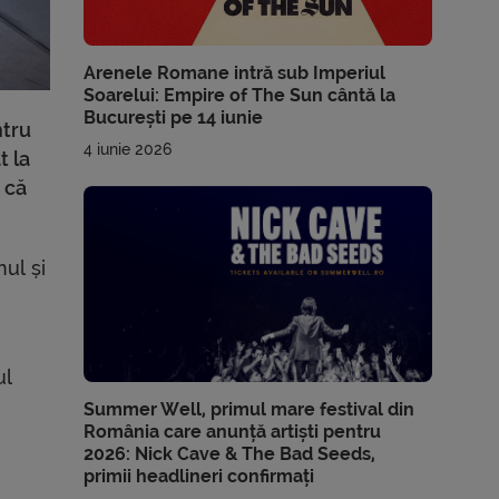
Arenele Romane intră sub Imperiul
Soarelui: Empire of The Sun cântă la
București pe 14 iunie
ntru
4 iunie 2026
t la
 că
nul și
ul
Summer Well, primul mare festival din
România care anunță artiști pentru
2026: Nick Cave & The Bad Seeds,
primii headlineri confirmați