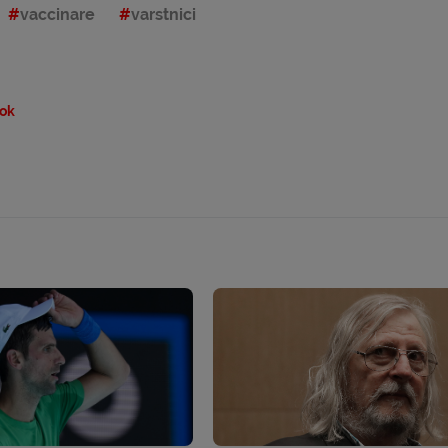
vaccinare
varstnici
ok