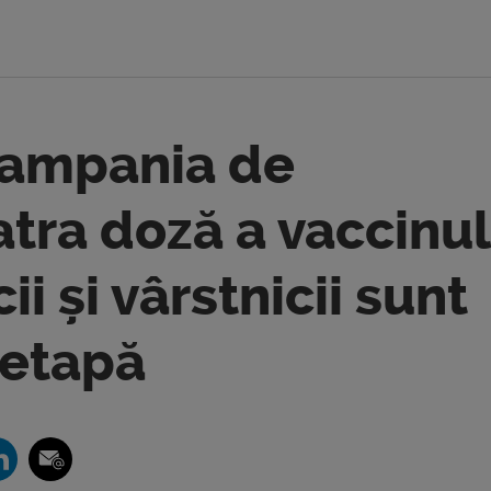
 campania de
atra doză a vaccinul
i și vârstnicii sunt
a etapă