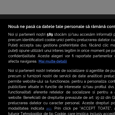
Nouă ne pasă ca datele tale personale să rămână conf
Noi și partenerii noștri
589
stocăm și/sau accesăm informații pe
precum identificatorii cookie unici pentru prelucrarea datelor c
Puteți accepta sau gestiona preferințele dvs. făcând clic ma
ȘTIRI
SMART SHORTS
LIVE FEVER
BRUN
puteți opune utilizării unui interes legitim în orice moment pe p
confidențialitate. Aceste alegeri vor fi raportate partenerilor
ASCULTĂ ACUM RADIOURILE SMART
afecta navigarea.
Mai multe detalii
Noi si partenerii nostri (retelele de socializare si agentiile de p
Termeni și condiții
|
Politica de confidențialitate
|
Politica de
precum si furnizorii nostri de servicii de date analitice) prel
Contact:
office@smartradio.ro
permite website-ului sa functioneze, pentru a personaliza conti
publicitare afisate in functie de interesele si/sau profilul dvs
functionalitati aferente retelelor de socializare si pentru a 
website. Beneficiati de drepturile prevazute de art. 15-22 din 
prelucrarea datelor cu caracter personal. Aceste drepturi pot
modalitatea indicata
. Prin click pe “ACCEPT TOATE”, ac
aici
tuturor Tehnologiilor de tip Cookie, care implica inclusiv acceptu