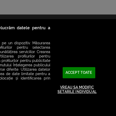
relucrăm datele pentru a
 pe un dispozitiv. Măsurarea
filurilor pentru selectarea
unătățirea serviciilor. Crearea
ilizarea profilurilor pentru
 profilurilor pentru publicitate
utului. Înțelegerea publicului
se diferite. Utilizarea datelor
2026© SMART RADIO. Toate drepturile rezervate
ACCEPT TOATE
area de date limitate pentru a
ocație și identificarea prin
VREAU SA MODIFIC
SETARILE INDIVIDUAL