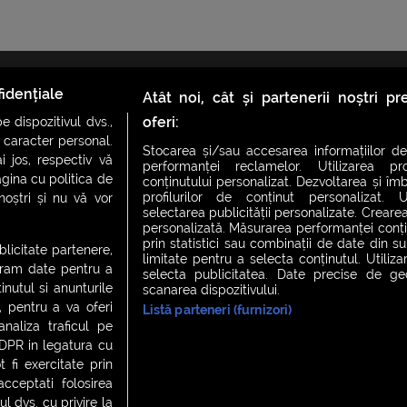
idențiale
Atât noi, cât și partenerii noștri p
oferi:
 dispozitivul dvs.,
u caracter personal.
Stocarea și/sau accesarea informațiilor de
i jos, respectiv vă
performanței reclamelor. Utilizarea pro
CH FEVER
NIGHT FEVER
LIVE FEVER CONCERT
agina cu politica de
conținutului personalizat. Dezvoltarea și îmb
profilurilor de conținut personalizat. Ut
 noștri și nu vă vor
selectarea publicității personalizate. Crearea
personalizată. Măsurarea performanței conțin
prin statistici sau combinații de date din sur
ublicitate partenere,
 cookies
|
Contact
limitate pentru a selecta conținutul. Utiliz
ucram date pentru a
selecta publicitatea. Date precise de geol
nutul si anunturile
scanarea dispozitivului.
., pentru a va oferi
Listă parteneri (furnizori)
analiza traficul pe
GDPR in legatura cu
 fi exercitate prin
ceptati folosirea
l dvs. cu privire la