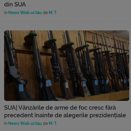
din SUA
în
News Wall-ul tău
de
M. T.
SUA| Vânzările de arme de foc cresc fără
precedent înainte de alegerile prezidențiale
în
News Wall-ul tău
de
M. T.