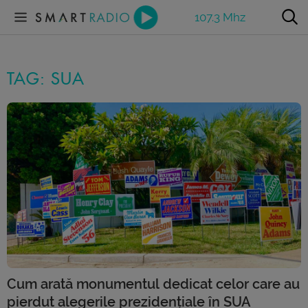
107.3 Mhz
TAG: SUA
Cum arată monumentul dedicat celor care au
pierdut alegerile prezidențiale în SUA