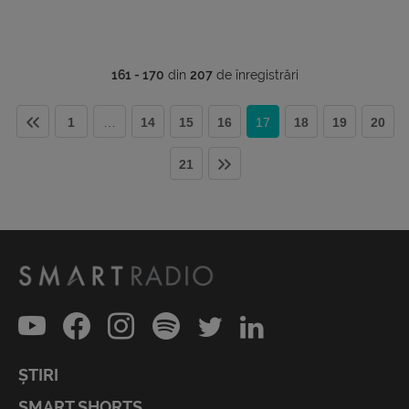
161 - 170
din
207
de înregistrări
1
…
14
15
16
17
18
19
20
21
ȘTIRI
SMART SHORTS