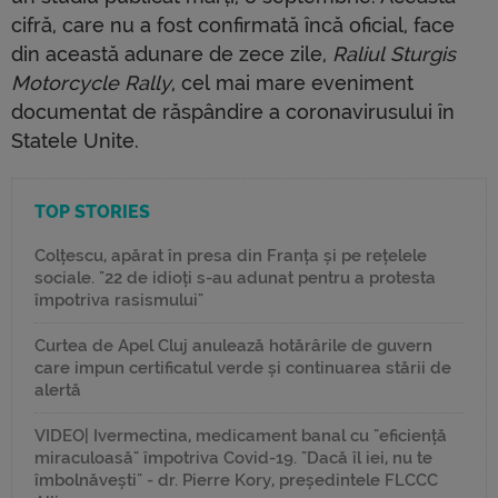
cifră, care nu a fost confirmată încă oficial, face
din această adunare de zece zile,
Raliul Sturgis
Motorcycle Rally
, cel mai mare eveniment
documentat de răspândire a coronavirusului în
Statele Unite.
TOP STORIES
Colțescu, apărat în presa din Franța și pe rețelele
sociale. "22 de idioți s-au adunat pentru a protesta
împotriva rasismului"
Curtea de Apel Cluj anulează hotărârile de guvern
care impun certificatul verde și continuarea stării de
alertă
VIDEO| Ivermectina, medicament banal cu "eficiență
miraculoasă" împotriva Covid-19. "Dacă îl iei, nu te
îmbolnăvești" - dr. Pierre Kory, președintele FLCCC