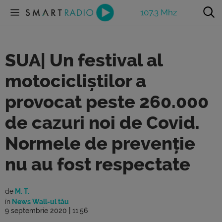
107.3 Mhz
SUA| Un festival al
motocicliștilor a
provocat peste 260.000
de cazuri noi de Covid.
Normele de prevenție
nu au fost respectate
de
M. T.
în
News Wall-ul tău
9 septembrie 2020 | 11:56