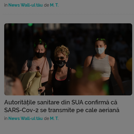
în
News Wall-ul tău
de
M. T.
Autoritățile sanitare din SUA confirmă că
SARS-Cov-2 se transmite pe cale aeriană
în
News Wall-ul tău
de
M. T.