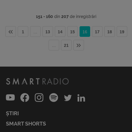
151 - 160
din
207
de înregistrări
1
…
13
14
15
16
17
18
19
…
21
ȘTIRI
SMART SHORTS