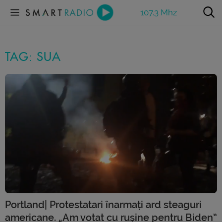
107.3 Mhz
TAG: SUA
Portland| Protestatari înarmați ard steaguri
americane. „Am votat cu rușine pentru Biden”