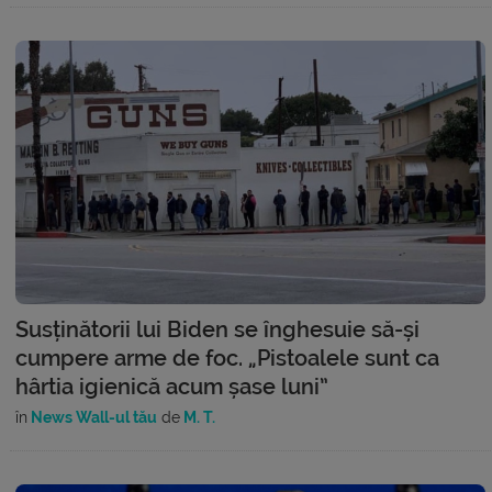
Susținătorii lui Biden se înghesuie să-și
cumpere arme de foc. „Pistoalele sunt ca
hârtia igienică acum șase luni”
în
News Wall-ul tău
de
M. T.