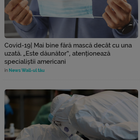
Covid-19| Mai bine fără mască decât cu una
uzată. „Este dăunător”, atenționează
specialiștii americani
în
News Wall-ul tău