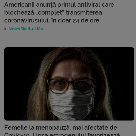
Americanii anunță primul antiviral care
blochează „complet” transmiterea
coronavirusului, în doar 24 de ore
în
News Wall-ul tău
Femeile la menopauză, mai afectate de
Covid-19. Lipsa estrogenului favorizează