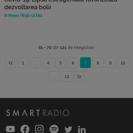
dezvoltarea bolii
în
News Wall-ul tău
61 - 70
din
121
de înregistrări
1
…
4
5
6
7
8
9
10
…
13