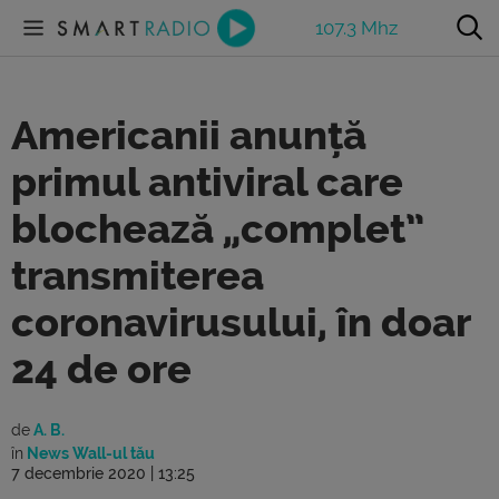
107.3 Mhz
Americanii anunță
primul antiviral care
blochează „complet”
transmiterea
coronavirusului, în doar
24 de ore
de
A. B.
în
News Wall-ul tău
7 decembrie 2020 | 13:25