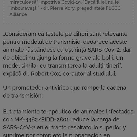
miraculoasă" împotriva Covid-19. "Dacă îl iei, nu te
îmbolnăvești" - dr. Pierre Kory, președintele FLCCC
Alliance
„Considerăm că testele pe dihori sunt relevante
pentru modelul de transmisie, deoarece aceste
animale răspândesc cu ușurință SARS-Cov-2, dar
de obicei nu ajung la forme grave ale bolii. Un
model similar cu transmiterea la adulții tineri”,
explică dr. Robert Cox, co-autor al studiului.
Un prometedor antivírico que rompe la cadena
de transmisión:
El tratamiento terapéutico de animales infectados
con MK-4482/EIDD-2801 reduce la carga de
SARS-CoV-2 en el tracto respiratorio superior y
suprime por completo la propagación en