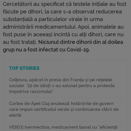
Cercetătorii au specificat că testele inițiale au fost
făcute pe dihori, la care s-a observat reducerea
substanțială a particulelor virale în urma
administrării medicamentului. Apoi, animalele au
fost puse în aceeași incintă cu alți dihori, care nu
au fost tratați.
Niciunul dintre dihorii din al doilea
grup nu a fost infectat cu Covid-19.
TOP STORIES
Colțescu, apărat în presa din Franța și pe rețelele
sociale. "22 de idioți s-au adunat pentru a protesta
împotriva rasismului"
Curtea de Apel Cluj anulează hotărârile de guvern
care impun certificatul verde și continuarea stării de
alertă
VIDEO| Ivermectina, medicament banal cu "eficiență