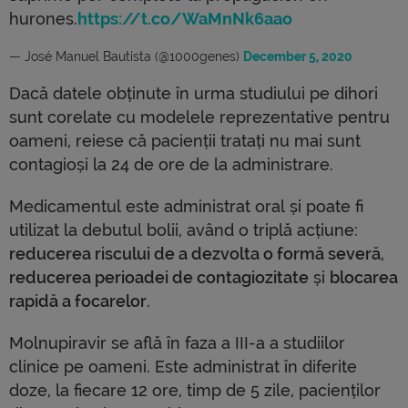
hurones.
https://t.co/WaMnNk6aao
— José Manuel Bautista (@1000genes)
December 5, 2020
Dacă datele obținute în urma studiului pe dihori
sunt corelate cu modelele reprezentative pentru
oameni, reiese că pacienții tratați nu mai sunt
contagioși la 24 de ore de la administrare.
Medicamentul este administrat oral și poate fi
utilizat la debutul bolii, având o triplă acțiune:
reducerea riscului de a dezvolta o formă severă
,
reducerea perioadei de contagiozitate
și
blocarea
rapidă a focarelor
.
Molnupiravir
se află în faza a III-a a studiilor
clinice pe oameni. Este administrat în diferite
doze, la fiecare 12 ore, timp de 5 zile, pacienților