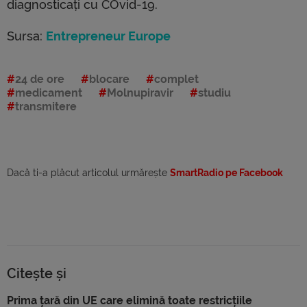
diagnosticați cu COvid-19.
Sursa:
Entrepreneur Europe
24 de ore
blocare
complet
medicament
Molnupiravir
studiu
transmitere
Dacă ti-a plăcut articolul urmărește
SmartRadio pe Facebook
Citește și
Prima țară din UE care elimină toate restricțiile