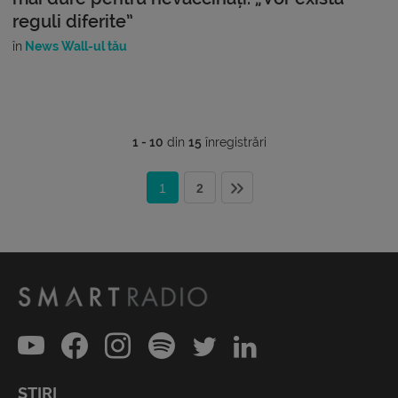
reguli diferite”
în
News Wall-ul tău
1 - 10
din
15
înregistrări
1
2
ȘTIRI