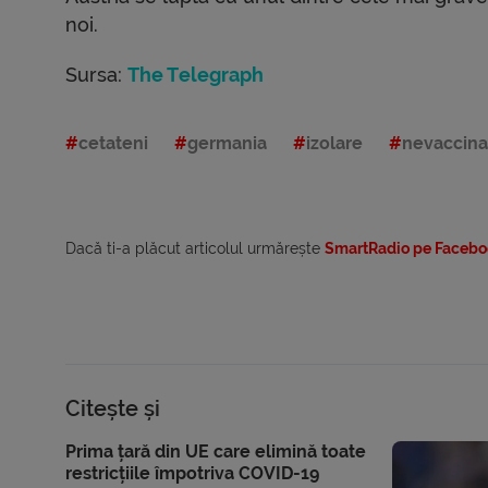
noi.
Sursa:
The Telegraph
cetateni
germania
izolare
nevaccina
Dacă ti-a plăcut articolul urmărește
SmartRadio pe Facebo
Citește și
Prima țară din UE care elimină toate
restricțiile împotriva COVID-19