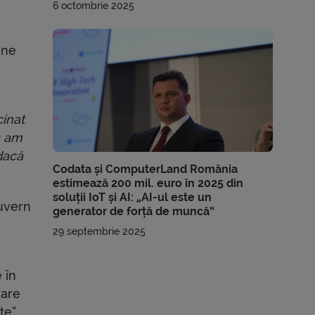
6 octombrie 2025
une
cinat
u am
 dacă
Codata și ComputerLand România
estimează 200 mil. euro în 2025 din
soluții IoT și AI: „AI-ul este un
guvern
generator de forță de muncă”
29 septembrie 2025
 în
rare
te”.