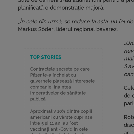
planificată o demonstrație majoră.
„În cele din urmă, se reduce la asta: un fel de 
Markus Söder, liderul regional bavarez.
„Uni
neva
TOP STORIES
mai
fi a
Contractele secrete pe care
oam
Pfizer le-a încheiat cu
guvernele plasează interesele
companiei înaintea
Cel
imperativelor de sănătate
de c
publică
par
Aproximativ 10% dintre copiii
Robe
americani cu vârste cuprinse
între 5 și 11 ani au fost
disc
vaccinați anti-Covid în cele
ar 