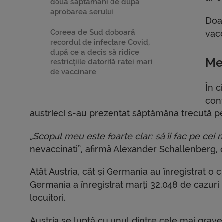
două săptămâni de după
aprobarea serului
Doa
Coreea de Sud doboară
vacc
recordul de infectare Covid,
după ce a decis să ridice
Me
restricțiile datorită ratei mari
de vaccinare
În c
con
austrieci s-au prezentat săptămâna trecută p
„Scopul meu este foarte clar: să îi fac pe cei
nevaccinati”, afirmă Alexander Schallenberg, 
Atât Austria, cât și Germania au înregistrat o 
Germania a înregistrat marți 32.048 de cazuri 
locuitori.
Austria se luptă cu unul dintre cele mai grave