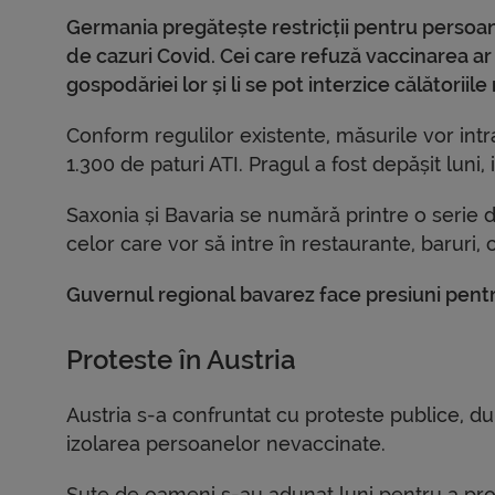
Germania pregătește restricții pentru persoan
de cazuri Covid. Cei care refuză vaccinarea ar p
gospodăriei lor și li se pot interzice călătorii
Conform regulilor existente, măsurile vor int
1.300 de paturi ATI. Pragul a fost depășit luni, 
Saxonia și Bavaria se numără printre o serie 
celor care vor să intre în restaurante, baruri
Guvernul regional bavarez face presiuni pentru 
Proteste în Austria
Austria s-a confruntat cu proteste publice, 
izolarea persoanelor nevaccinate.
Sute de oameni s-au adunat luni pentru a prot