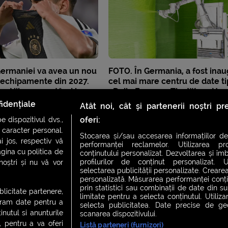
Germaniei va avea un nou
FOTO. În Germania, a fost inau
e echipamente din 2027.
cel mai mare centru de date ti
es Nike, renunțând la
3D din Europa, „The Wave Hou
Cum arată clădirea imprimată?
idențiale
Atât noi, cât și partenerii noștri p
oferi:
 dispozitivul dvs.,
u caracter personal.
Stocarea și/sau accesarea informațiilor de
i jos, respectiv vă
performanței reclamelor. Utilizarea pro
agina cu politica de
conținutului personalizat. Dezvoltarea și îmb
profilurilor de conținut personalizat. Ut
 noștri și nu vă vor
selectarea publicității personalizate. Crearea
personalizată. Măsurarea performanței conțin
prin statistici sau combinații de date din sur
ublicitate partenere,
limitate pentru a selecta conținutul. Utiliz
ucram date pentru a
selecta publicitatea. Date precise de geol
nutul si anunturile
scanarea dispozitivului.
., pentru a va oferi
Listă parteneri (furnizori)