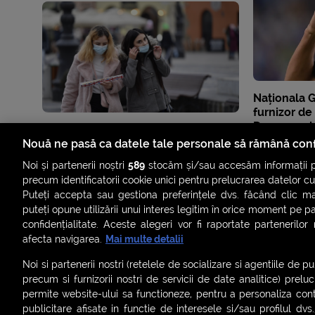
Naționala 
furnizor d
De ce au al
Adidas?
Nouă ne pasă ca datele tale personale să rămână conf
Noi și partenerii noștri
589
stocăm și/sau accesăm informații pe
precum identificatorii cookie unici pentru prelucrarea datelor c
Puteți accepta sau gestiona preferințele dvs. făcând clic ma
puteți opune utilizării unui interes legitim în orice moment pe p
confidențialitate. Aceste alegeri vor fi raportate partenerilor
afecta navigarea.
Mai multe detalii
Noi si partenerii nostri (retelele de socializare si agentiile de p
precum si furnizorii nostri de servicii de date analitice) prel
permite website-ului sa functioneze, pentru a personaliza conti
publicitare afisate in functie de interesele si/sau profilul dvs