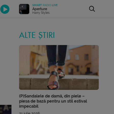
SMART
RADIO
LIVE
Aperture
Harry Styles
ALTE ȘTIRI
(P)Sandalele de damă, din piele –
piesa de bază pentru un stil estival
impecabil
21 iulie 2026