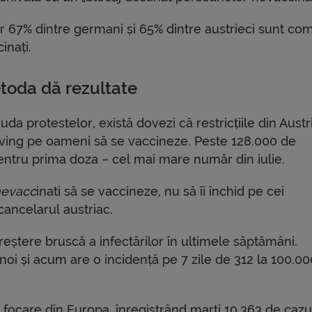
r 67% dintre germani și 65% dintre austrieci sunt co
inați.
toda dă rezultate
iuda protestelor, există dovezi că restricțiile din Austri
ving pe oameni să se vaccineze. Peste 128.000 de
entru prima doza – cel mai mare număr din iulie.
 nevacc
inati să se vaccineze, nu să îi închid pe cei
cancelarul austriac.
creștere bruscă a infectărilor în ultimele săptămâni.
noi și acum are o incidență pe 7 zile de 312 la 100.0
 focare din Europa, înregistrând marți 10.363 de cazu