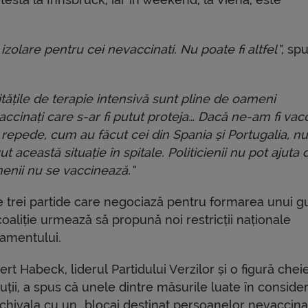
izolare pentru cei nevaccinati. Nu poate fi altfel”
, sp
tățile de terapie intensivă sunt pline de oameni
ccinați care s-ar fi putut proteja… Dacă ne-am fi vac
 repede, cum au făcut cei din Spania și Portugalia, n
vut această situație în spitale. Politicienii nu pot ajuta
enii nu se vaccinează.”
e trei partide care negociază pentru formarea unui 
oaliție urmează să propună noi restricții naționale
lamentului.
rt Habeck, liderul Partidului Verzilor și o figură cheie
uții, a spus că unele dintre măsurile luate în conside
echivala cu un „blocaj destinat persoanelor nevaccina