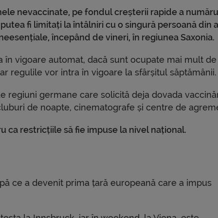
ele nevaccinate, pe fondul creșterii rapide a număru
utea fi limitați la întâlniri cu o singură persoană din 
le neesențiale, începând de vineri, în regiunea Saxonia.
ra în vigoare automat, dacă sunt ocupate mai mult de
iar regulile vor intra în vigoare la sfârșitul săptămânii.
de regiuni germane care solicită deja dovada vaccinăr
, cluburi de noapte, cinematografe și centre de agrem
ca restricțiile să fie impuse la nivel național.
după ce a devenit prima țară europeană care a impus
esta la Innsbruck, iar în weekend, la Viena, este