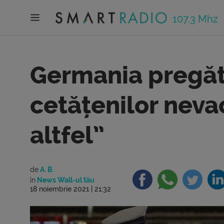
107.3 Mhz
Germania pregăt
cetățenilor nevac
altfel”
de
A. B.
în
News Wall-ul tău
18 noiembrie 2021 | 21:32