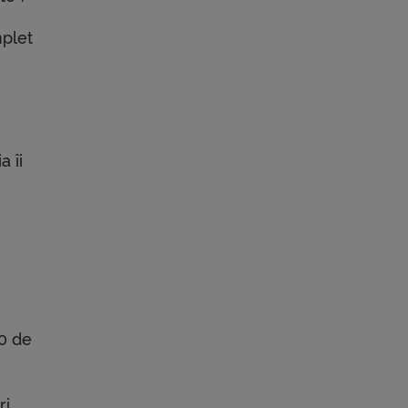
mplet
a îi
00 de
ri