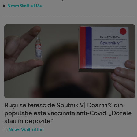
în
News Wall-ul tău
Rușii se feresc de Sputnik V| Doar 11% din
populație este vaccinată anti-Covid. „Dozele
stau în depozite”
în
News Wall-ul tău