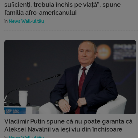
suficienți, trebuia închis pe viață”, spune
familia afro-americanului
în
News Wall-ul tău
Vladimir Putin spune că nu poate garanta că
Aleksei Navalnîi va ieși viu din închisoare
în
News Wall-ul tău