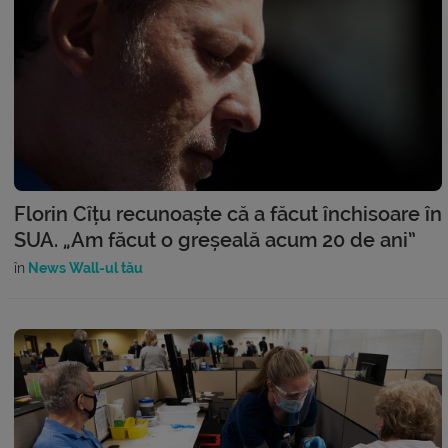
Florin Cîțu recunoaște că a făcut închisoare în
SUA. „Am făcut o greșeală acum 20 de ani”
în
News Wall-ul tău