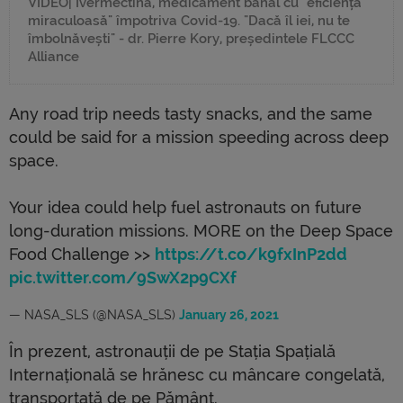
VIDEO| Ivermectina, medicament banal cu "eficiență
miraculoasă" împotriva Covid-19. "Dacă îl iei, nu te
îmbolnăvești" - dr. Pierre Kory, președintele FLCCC
Alliance
Any road trip needs tasty snacks, and the same
could be said for a mission speeding across deep
space.
Your idea could help fuel astronauts on future
long-duration missions. MORE on the Deep Space
Food Challenge >>
https://t.co/k9fxInP2dd
pic.twitter.com/9SwX2p9CXf
— NASA_SLS (@NASA_SLS)
January 26, 2021
În prezent, astronauții de pe Stația Spațială
Internațională se hrănesc cu mâncare congelată,
transportată de pe Pământ.