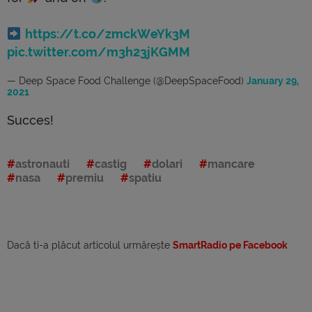
https://t.co/zmckWeYk3M
pic.twitter.com/m3h23jKGMM
— Deep Space Food Challenge (@DeepSpaceFood)
January 29,
2021
Succes!
astronauti
castig
dolari
mancare
nasa
premiu
spatiu
Dacă ti-a plăcut articolul urmărește
SmartRadio pe Facebook