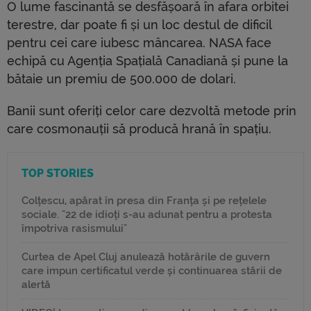
O lume fascinantă se desfășoară în afara orbitei
terestre, dar poate fi și un loc destul de dificil
pentru cei care iubesc mâncarea. NASA face
echipă cu Agenția Spațială Canadiană și pune la
bătaie un premiu de 500.000 de dolari.
Banii sunt oferiți celor care dezvoltă metode prin
care cosmonauții să producă hrană în spațiu.
TOP STORIES
Colțescu, apărat în presa din Franța și pe rețelele
sociale. "22 de idioți s-au adunat pentru a protesta
împotriva rasismului"
Curtea de Apel Cluj anulează hotărârile de guvern
care impun certificatul verde și continuarea stării de
alertă