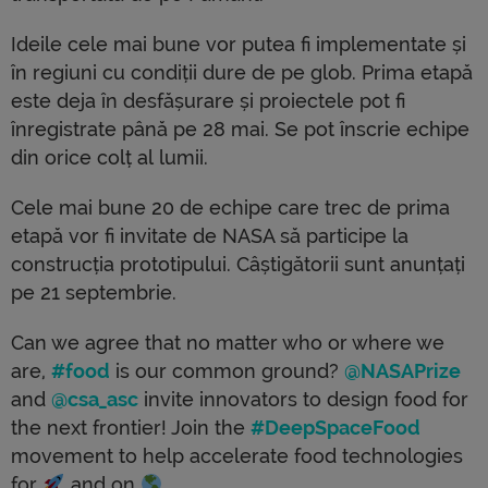
Ideile cele mai bune vor putea fi implementate și
în regiuni cu condiții dure de pe glob. Prima etapă
este deja în desfășurare și proiectele pot fi
înregistrate până pe 28 mai. Se pot înscrie echipe
din orice colț al lumii.
Cele mai bune 20 de echipe care trec de prima
etapă vor fi invitate de NASA să participe la
construcția prototipului. Câștigătorii sunt anunțați
pe 21 septembrie.
Can we agree that no matter who or where we
are,
#food
is our common ground?
@NASAPrize
and
@csa_asc
invite innovators to design food for
the next frontier! Join the
#DeepSpaceFood
movement to help accelerate food technologies
for
and on
.