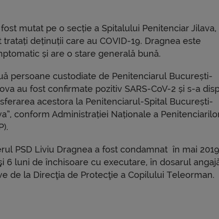
 fost mutat pe o secție a Spitalului Penitenciar Jilava
 tratați deținuții care au COVID-19. Dragnea este
mptomatic și are o stare generală bună.
uă persoane custodiate de Penitenciarul București-
ova au fost confirmate pozitiv SARS-CoV-2 și s-a dis
sferarea acestora la Penitenciarul-Spital București-
va”, conform Administrației Naționale a Penitenciarilo
P).
erul PSD Liviu Dragnea a fost condamnat în mai 2019
şi 6 luni de închisoare cu executare, în dosarul angajă
ive de la Direcţia de Protecţie a Copilului Teleorman.