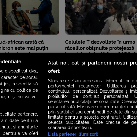
ud-african arată că
Celulele T dezvoltate în urma
icron este mai puțin
răcelilor obișnuite protejează
 chiar și pentru
împotriva infectării cu SARS-C
i
arată un studiu britanic
idențiale
Atât noi, cât și partenerii noștri p
oferi:
 dispozitivul dvs.,
u caracter personal.
Stocarea și/sau accesarea informațiilor de
i jos, respectiv vă
performanței reclamelor. Utilizarea pro
agina cu politica de
conținutului personalizat. Dezvoltarea și îmb
profilurilor de conținut personalizat. Ut
 noștri și nu vă vor
selectarea publicității personalizate. Crearea
personalizată. Măsurarea performanței conțin
prin statistici sau combinații de date din sur
ublicitate partenere,
limitate pentru a selecta conținutul. Utiliz
ucram date pentru a
selecta publicitatea. Date precise de geol
nutul si anunturile
scanarea dispozitivului.
., pentru a va oferi
Listă parteneri (furnizori)