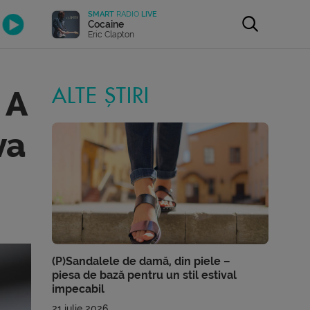
SMART
RADIO
LIVE
Cocaine
Eric Clapton
 A
ALTE ȘTIRI
va
(P)Sandalele de damă, din piele –
piesa de bază pentru un stil estival
impecabil
21 iulie 2026