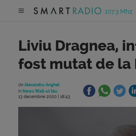
107.3 Mhz
Liviu Dragnea, i
fost mutat de la
de
Alexandru Anghel
în
News Wall-ul tău
13 decembrie 2020 | 18:43