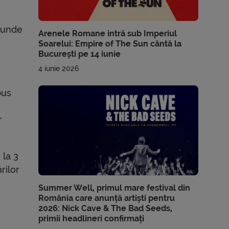
, unde
Arenele Romane intră sub Imperiul
Soarelui: Empire of The Sun cântă la
București pe 14 iunie
4 iunie 2026
pus
r
 la 3
rilor
Summer Well, primul mare festival din
România care anunță artiști pentru
2026: Nick Cave & The Bad Seeds,
primii headlineri confirmați