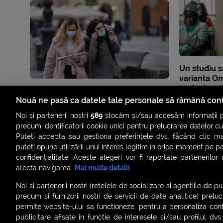
Un studiu s
varianta Om
periculoasă
nevaccinaț
Nouă ne pasă ca datele tale personale să rămână conf
Noi și partenerii noștri
589
stocăm și/sau accesăm informații pe
precum identificatorii cookie unici pentru prelucrarea datelor c
Puteți accepta sau gestiona preferințele dvs. făcând clic ma
puteți opune utilizării unui interes legitim în orice moment pe p
confidențialitate. Aceste alegeri vor fi raportate partenerilor
afecta navigarea.
Mai multe detalii
Noi si partenerii nostri (retelele de socializare si agentiile de p
precum si furnizorii nostri de servicii de date analitice) prel
permite website-ului sa functioneze, pentru a personaliza conti
publicitare afisate in functie de interesele si/sau profilul dvs