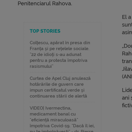
Penitenciarul Rahova.
El a
sunt
TOP STORIES
asi
Colțescu, apărat în presa din
„Do
Franța și pe rețelele sociale.
Rah
"22 de idioți s-au adunat
pentru a protesta împotriva
tran
rasismului"
Jila
(AN
Curtea de Apel Cluj anulează
hotărârile de guvern care
Lid
impun certificatul verde și
continuarea stării de alertă
ani 
fict
VIDEO| Ivermectina,
medicament banal cu
"eficiență miraculoasă"
împotriva Covid-19. "Dacă îl iei,
nu te îmbolnăvești" - dr. Pierre