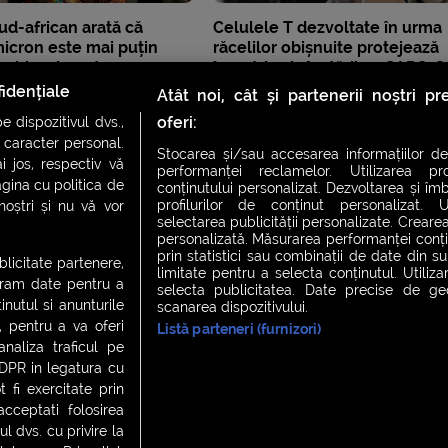
ud-african arată că
Celulele T dezvoltate în urma
icron este mai puțin
răcelilor obișnuite protejează
 chiar și pentru
împotriva infectării cu SARS-C
i
arată un studiu britanic
idențiale
Atât noi, cât și partenerii noștri p
oferi:
 dispozitivul dvs.,
u caracter personal.
Stocarea și/sau accesarea informațiilor de
i jos, respectiv vă
performanței reclamelor. Utilizarea pro
agina cu politica de
conținutului personalizat. Dezvoltarea și îmb
profilurilor de conținut personalizat. Ut
 noștri și nu vă vor
selectarea publicității personalizate. Crearea
personalizată. Măsurarea performanței conțin
prin statistici sau combinații de date din sur
ublicitate partenere,
limitate pentru a selecta conținutul. Utiliz
ucram date pentru a
selecta publicitatea. Date precise de geol
nutul si anunturile
scanarea dispozitivului.
., pentru a va oferi
Listă parteneri (furnizori)
CH FEVER
NIGHT FEVER
LIVE FEVER CONCERT
analiza traficul pe
GDPR in legatura cu
 fi exercitate prin
ceptati folosirea
 cookies
|
Contact
l dvs. cu privire la