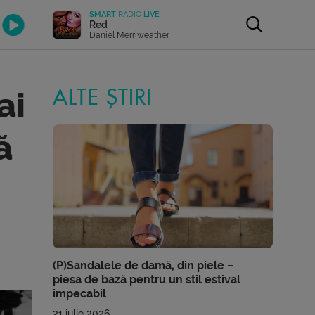
SMART
RADIO
LIVE
Red
Daniel Merriweather
ai
ALTE ȘTIRI
ă
(P)Sandalele de damă, din piele –
piesa de bază pentru un stil estival
impecabil
21 iulie 2026