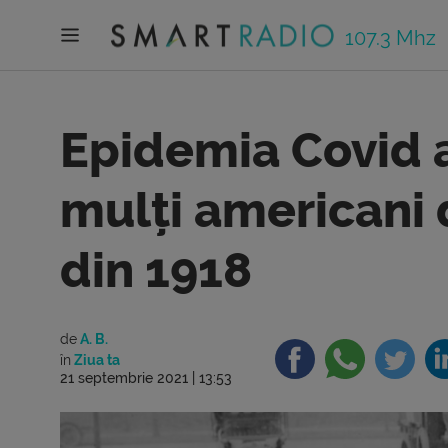
107.3 Mhz
Epidemia Covid 
mulți americani 
din 1918
de
A. B.
în
Ziua ta
21 septembrie 2021 | 13:53