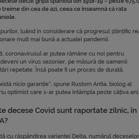
ecese decât gripa spaniolă din 1918-19 – peste 675.
o treime din cea de azi, ceea ce înseamnă că rata
aniole.
rilor, luând în considerare că progresul științific re
stionare mult mai bună a actualei pandemii.
918, coronavirusul ar putea rămâne cu noi pentru
a deveni un virus sezonier, pe măsură de oamenii
ări repetate. Însă poate fi un proces de durată.
xistă nicio garanție”, spune Rustom Antia, biolog al
iu optimist care s-ar putea întâmpla peste câțiva ani
e decese Covid sunt raportate zilnic, în
A?
tă cu răspândirea variantei Delta, numărul deceselo