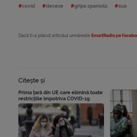
covid
decese
gripa spaniola
sua
Dacă ti-a plăcut articolul urmărește
SmartRadio pe Facebo
Citește și
Prima țară din UE care elimină toate
restricțiile împotriva COVID-19