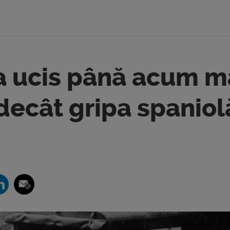
a ucis până acum m
decât gripa spaniol