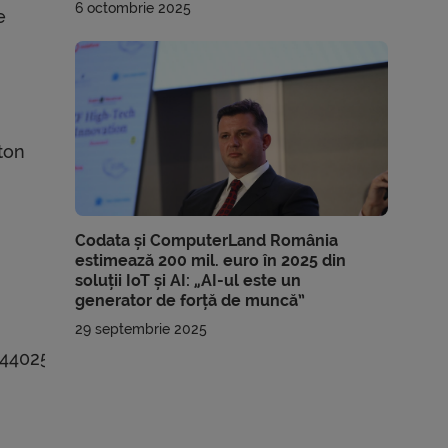
6 octombrie 2025
e
ton
i
Codata și ComputerLand România
estimează 200 mil. euro în 2025 din
soluții IoT și AI: „AI-ul este un
generator de forță de muncă”
29 septembrie 2025
/1440258742444912643