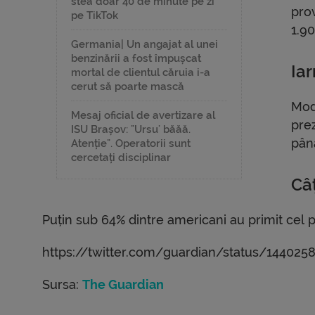
stea doar 40 de minute pe zi
pro
pe TikTok
1.90
Germania| Un angajat al unei
benzinării a fost împușcat
Ia
mortal de clientul căruia i-a
cerut să poarte mască
Mod
Mesaj oficial de avertizare al
pre
ISU Brașov: "Ursu' băăă.
până
Atenție". Operatorii sunt
cercetați disciplinar
Câ
Puțin sub 64% dintre americani au primit cel p
https://twitter.com/guardian/status/144025
Sursa:
The Guardian