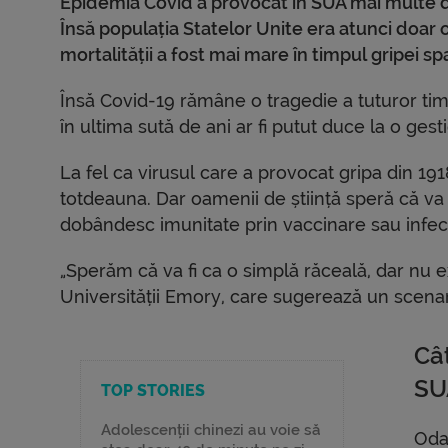
Epidemia Covid a provocat în SUA mai multe d
Însă populația Statelor Unite era atunci doar 
mortalității a fost mai mare în timpul gripei sp
Însă Covid-19 rămâne o tragedie a tuturor timpu
în ultima sută de ani ar fi putut duce la o ge
La fel ca virusul care a provocat gripa din 1
totdeauna. Dar oamenii de știință speră că v
dobândesc imunitate prin vaccinare sau infect
„Sperăm că va fi ca o simplă răceală, dar nu e
Universității Emory, care sugerează un scenar
Cât
SU
TOP STORIES
Adolescenții chinezi au voie să
Oda