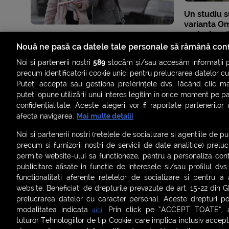
Un studiu s
varianta Om
periculoasă
nevaccinaț
Nouă ne pasă ca datele tale personale să rămână conf
Noi și partenerii noștri
589
stocăm și/sau accesăm informații pe
precum identificatorii cookie unici pentru prelucrarea datelor c
Puteți accepta sau gestiona preferințele dvs. făcând clic ma
puteți opune utilizării unui interes legitim în orice moment pe p
confidențialitate. Aceste alegeri vor fi raportate partenerilor
afecta navigarea.
Mai multe detalii
Noi si partenerii nostri (retelele de socializare si agentiile de p
precum si furnizorii nostri de servicii de date analitice) prel
permite website-ului sa functioneze, pentru a personaliza conti
publicitare afisate in functie de interesele si/sau profilul dvs
ȘTIRI
SMART SHORTS
LIVE FEVER
BRUN
functionalitati aferente retelelor de socializare si pentru a 
website. Beneficiati de drepturile prevazute de art. 15-22 din 
ASCULTĂ ACUM RADIOURILE SMART
prelucrarea datelor cu caracter personal. Aceste drepturi pot
modalitatea indicata
. Prin click pe “ACCEPT TOATE”, ac
aici
Termeni și condiții
|
Politica de confidențialitate
|
Politica de
tuturor Tehnologiilor de tip Cookie, care implica inclusiv acceptu
Contact:
office@smartradio.ro