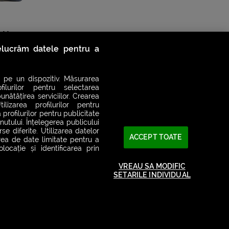
oV-2,
relucrăm datele pentru a
 pe un dispozitiv. Măsurarea
filurilor pentru selectarea
unătățirea serviciilor. Crearea
ilizarea profilurilor pentru
 profilurilor pentru publicitate
utului. Înțelegerea publicului
se diferite. Utilizarea datelor
ACCEPT TOATE
area de date limitate pentru a
ocație și identificarea prin
VREAU SA MODIFIC
SETARILE INDIVIDUAL
2026© SMART RADIO. Toate drepturile rezervate