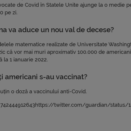
vocate de Covid în Statele Unite ajunge la o medie p
0 pe zi.
rna va aduce un nou val de decese?
elele matematice realizate de Universitate Washing
zic că vor mai muri aproximativ 100.000 de american
 la 1 ianuarie 2022.
ți americani s-au vaccinat?
uțin o doză a vaccinului anti-Covid.
8742444912643https://twitter.com/guardian/status