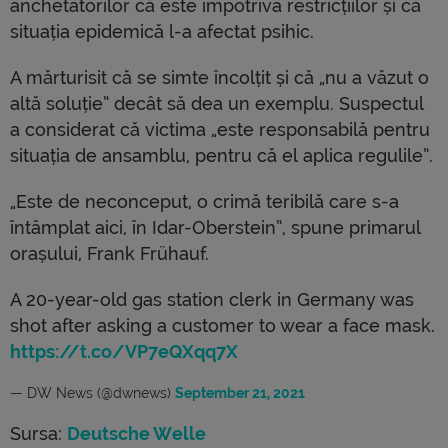
anchetatorilor că este împotriva restricțiilor și că
situația epidemică l-a afectat psihic.
A mărturisit că se simte încolțit și că „nu a văzut o
altă soluție” decât să dea un exemplu. Suspectul
a considerat că victima „este responsabilă pentru
situația de ansamblu, pentru că el aplica regulile”.
„Este de neconceput, o crimă teribilă care s-a
întâmplat aici, în Idar-Oberstein”, spune primarul
orașului, Frank Frühauf.
A 20-year-old gas station clerk in Germany was
shot after asking a customer to wear a face mask.
https://t.co/VP7eQXqq7X
— DW News (@dwnews)
September 21, 2021
Sursa:
Deutsche Welle