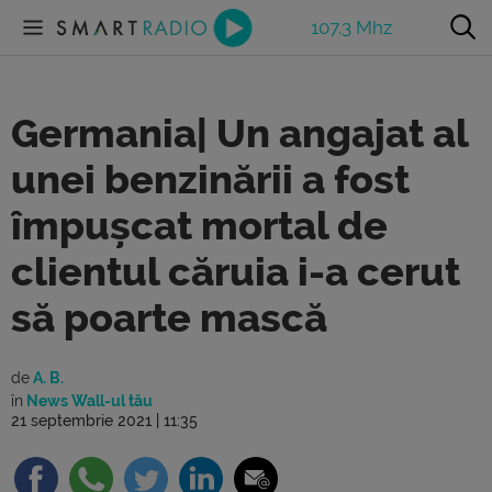
107.3 Mhz
Germania| Un angajat al
unei benzinării a fost
împușcat mortal de
clientul căruia i-a cerut
să poarte mască
de
A. B.
în
News Wall-ul tău
21 septembrie 2021 | 11:35