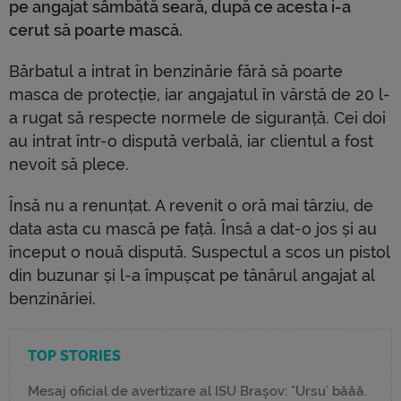
pe angajat sâmbătă seară, după ce acesta i-a
cerut să poarte mască.
Bărbatul a intrat în benzinărie fără să poarte
masca de protecție, iar angajatul în vârstă de 20 l-
a rugat să respecte normele de siguranță. Cei doi
au intrat într-o dispută verbală, iar clientul a fost
nevoit să plece.
Însă nu a renunțat. A revenit o oră mai târziu, de
data asta cu mască pe față. Însă a dat-o jos și au
început o nouă dispută. Suspectul a scos un pistol
din buzunar și l-a împușcat pe tânărul angajat al
benzinăriei.
TOP STORIES
Mesaj oficial de avertizare al ISU Brașov: "Ursu' băăă.