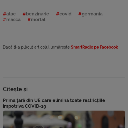
atac
benzinarie
covid
germania
masca
mortal
Dacă ti-a plăcut articolul urmărește
SmartRadio pe Facebook
Citește și
Prima țară din UE care elimină toate restricțiile
împotriva COVID-19