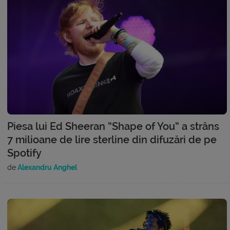
Piesa lui Ed Sheeran ”Shape of You” a strâns
7 milioane de lire sterline din difuzări de pe
Spotify
de
Alexandru Anghel