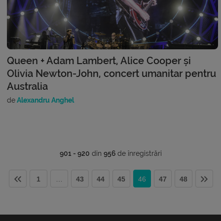
Queen + Adam Lambert, Alice Cooper și
Olivia Newton-John, concert umanitar pentru
Australia
de
Alexandru Anghel
901 - 920
din
956
de înregistrări
1
…
43
44
45
46
47
48