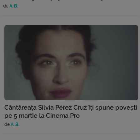
de
A. B.
Cântăreața Silvia Pérez Cruz îți spune povești
pe 5 martie la Cinema Pro
de
A. B.