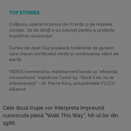
TOP STORIES
Colțescu, apărat în presa din Franța și pe rețelele
sociale. "22 de idioți s-au adunat pentru a protesta
împotriva rasismului"
Curtea de Apel Cluj anulează hotărârile de guvern
care impun certificatul verde și continuarea stării de
alertă
VIDEO| Ivermectina, medicament banal cu "eficiență
miraculoasă" împotriva Covid-19. "Dacă îl iei, nu te
îmbolnăvești" - dr. Pierre Kory, președintele FLCCC
Alliance
Cele două trupe vor interpreta împreună
cunoscuta piesă “Walk This Way”, hit-ul lor din
1986.