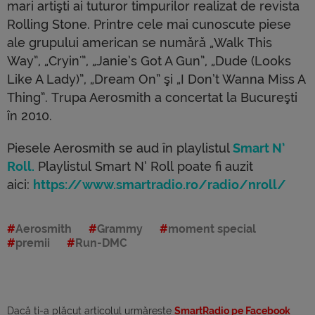
mari artişti ai tuturor timpurilor realizat de revista
Rolling Stone. Printre cele mai cunoscute piese
ale grupului american se numără „Walk This
Way”, „Cryin'”, „Janie’s Got A Gun”, „Dude (Looks
Like A Lady)”, „Dream On” şi „I Don’t Wanna Miss A
Thing”. Trupa Aerosmith a concertat la Bucureşti
în 2010.
Piesele Aerosmith se aud în playlistul
Smart N’
Roll.
Playlistul Smart N’ Roll poate fi auzit
aici:
https://www.smartradio.ro/radio/nroll/
Aerosmith
Grammy
moment special
premii
Run-DMC
Dacă ti-a plăcut articolul urmărește
SmartRadio pe Facebook