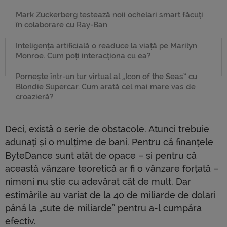
Mark Zuckerberg testează noii ochelari smart făcuți
în colaborare cu Ray-Ban
Inteligența artificială o readuce la viață pe Marilyn
Monroe. Cum poți interacționa cu ea?
Pornește într-un tur virtual al „Icon of the Seas” cu
Blondie Supercar. Cum arată cel mai mare vas de
croazieră?
Deci, există o serie de obstacole. Atunci trebuie
adunați și o mulțime de bani. Pentru că finanțele
ByteDance sunt atât de opace – și pentru că
această vânzare teoretică ar fi o vânzare forțată –
nimeni nu știe cu adevărat cât de mult. Dar
estimările au variat de la 40 de miliarde de dolari
până la „sute de miliarde” pentru a-l cumpăra
efectiv.