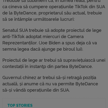
Trebuue să subliniem că, în lumea reală, pentru
ca cineva să cumpere operațiunile TikTok din SUA
de la ByteDance, proprietarul său actual, trebuie
să se întâmple următoarele lucruri:
Senatul SUA trebuie să adopte proiectul de lege
anti-TikTok adoptat miercuri de Camera
Reprezentanților. (Joe Biden a spus deja că va
semna legea dacă ajunge pe biroul lui).
Proiectul de lege ar trebui să supraviețuiască unei
contestații în instanțp din partea ByteDance.
Guvernul chinez ar trebui să-și retragă poziția
actuală, și anume că nu va permite ByteDance
să-și vândă operațiunile din SUA.
TOP STORIES