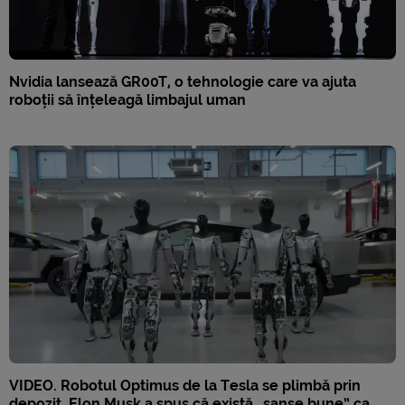
Nvidia lansează GR00T, o tehnologie care va ajuta
roboții să înțeleagă limbajul uman
VIDEO. Robotul Optimus de la Tesla se plimbă prin
depozit. Elon Musk a spus că există „șanse bune” ca