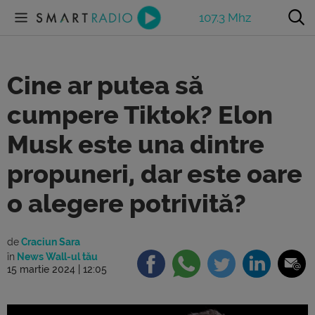
107.3 Mhz
Cine ar putea să
cumpere Tiktok? Elon
Musk este una dintre
propuneri, dar este oare
o alegere potrivită?
de
Craciun Sara
în
News Wall-ul tău
15 martie 2024 | 12:05