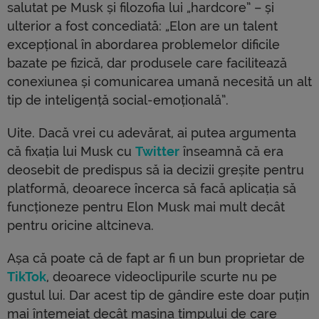
salutat pe Musk și filozofia lui „hardcore” – și
ulterior a fost concediată: „Elon are un talent
excepțional în abordarea problemelor dificile
bazate pe fizică, dar produsele care facilitează
conexiunea și comunicarea umană necesită un alt
tip de inteligență social-emoțională”.
Uite. Dacă vrei cu adevărat, ai putea argumenta
că fixația lui Musk cu
Twitter
înseamnă că era
deosebit de predispus să ia decizii greșite pentru
platformă, deoarece încerca să facă aplicația să
funcționeze pentru Elon Musk mai mult decât
pentru oricine altcineva.
Așa că poate că de fapt ar fi un bun proprietar de
TikTok
, deoarece videoclipurile scurte nu pe
gustul lui. Dar acest tip de gândire este doar puțin
mai întemeiat decât mașina timpului de care