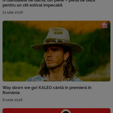
(P)Sandalele de damă, din piele – piesa de bază
pentru un stil estival impecabil
21 iulie 2026
Way down we go! KALEO cântă în premieră în
România
8 iunie 2026