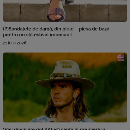
(P)Sandalele de damă, din piele – piesa de bază
pentru un stil estival impecabil
21 iulie 2026
Way down we go! KALEO cântă în premieră în