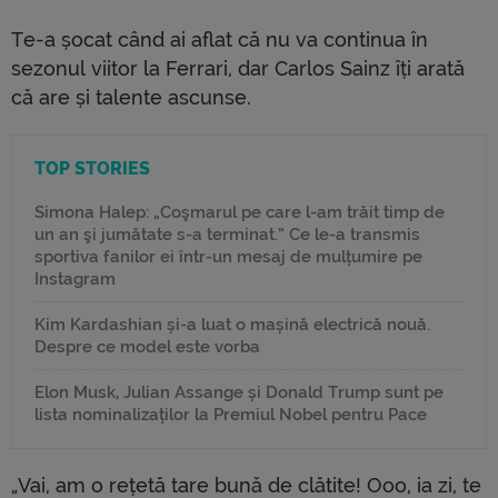
Te-a șocat când ai aflat că nu va continua în
sezonul viitor la Ferrari, dar Carlos Sainz îți arată
că are și talente ascunse.
TOP STORIES
Simona Halep: „Coşmarul pe care l-am trăit timp de
un an şi jumătate s-a terminat.” Ce le-a transmis
sportiva fanilor ei într-un mesaj de mulțumire pe
Instagram
Kim Kardashian și-a luat o mașină electrică nouă.
Despre ce model este vorba
Elon Musk, Julian Assange și Donald Trump sunt pe
lista nominalizaților la Premiul Nobel pentru Pace
„Vai, am o rețetă tare bună de clătite! Ooo, ia zi, te