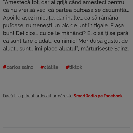
”Amestecă tot, dar ai grijă când amesteci pentru
că nu vrei să vezi că partea pufoasă se dezumflă…
Apoi le așezi micuțe, dar înalte… ca să rămână
pufoase, rumenești un pic de unt în tigaie. E așa
bun! Delicios… cu ce le mănânci? E, o să ți se pară
că sunt tare ciudat… cu nimic! Mor după gustul de
aluat… sunt… îmi place aluatul”, mărturisește Sainz.
carlos sainz
clătite
tiktok
Dacă ti-a plăcut articolul urmărește
SmartRadio pe Facebook