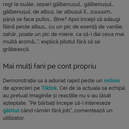
rog! Ia ouăle, separi gălbenușul… gălbenușul…
gălbenușul, de albuș. Iar albușul îl… zuuuum…
până se face pufos… Bine? Apoi începi să adaugi
făină peste albuș… cu un pic de esență de vanilie,
zahăr, poate un pic de miere, ca să-i dai ceva mai
multă aromă…”, explică pilotul fără să se
grăbească.
Mai mulți fani pe cont propriu
Demonstrația sa a adunat rapid peste un
milion
de aprecieri pe
Tiktok
. Cei de la actuala sa echipă
au preluat imaginile și reacțiile nu s-au lăsat
așteptate. ”Pe bărbați începe să-i intereseze
gătitul
când rămân fără job”, comentează un
utilizator.