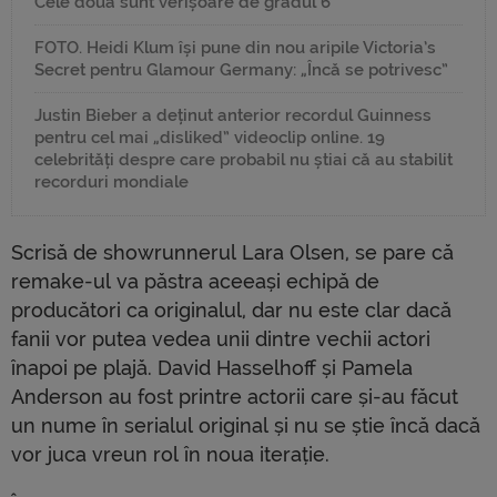
Cele două sunt verișoare de gradul 6
FOTO. Heidi Klum își pune din nou aripile Victoria’s
Secret pentru Glamour Germany: „Încă se potrivesc”
Justin Bieber a deținut anterior recordul Guinness
pentru cel mai „disliked” videoclip online. 19
celebrități despre care probabil nu știai că au stabilit
recorduri mondiale
Scrisă de showrunnerul Lara Olsen, se pare că
remake-ul va păstra aceeași echipă de
producători ca originalul, dar nu este clar dacă
fanii vor putea vedea unii dintre vechii actori
înapoi pe plajă. David Hasselhoff și Pamela
Anderson au fost printre actorii care și-au făcut
un nume în serialul original și nu se știe încă dacă
vor juca vreun rol în noua iterație.