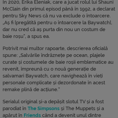
În 2020, Erika Eleniak, care a jucat rolul lui Shauni
McClain din primul episod până în 1992, a declarat
pentru Sky News că nu va exclude o întoarcere.
„Aș fi [pregătită pentru o întoarcere la Baywatch],
dar nu cred că aș purta din nou un costum de
baie roșu”, a spus ea.
Potrivit mai multor rapoarte, descrierea oficială
spune: „Salvările îndrăznețe pe ocean, plajele
curate și costumele de baie roșii emblematice au
revenit, împreună cu o nouă generație de
salvamari Baywatch, care navighează în vieți
personale complicate și dezordonate în acest
remake plină de acțiune.”
Serialul original și-a depășit slotul TV și a fost
parodiat în
The Simpsons
și The Muppets și a
apărut în
Friends
când a devenit unul dintre