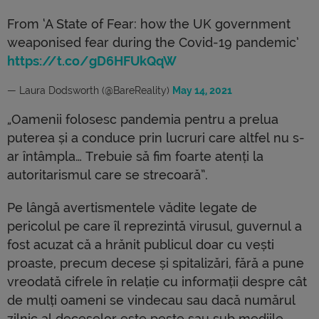
⁦From ‘A State of Fear: how the UK government
weaponised fear during the Covid-19 pandemic’
https://t.co/gD6HFUkQqW
— Laura Dodsworth (@BareReality)
May 14, 2021
„Oamenii folosesc pandemia pentru a prelua
puterea și a conduce prin lucruri care altfel nu s-
ar întâmpla… Trebuie să fim foarte atenți la
autoritarismul care se strecoară”.
Pe lângă avertismentele vădite legate de
pericolul pe care îl reprezintă virusul, guvernul a
fost acuzat că a hrănit publicul doar cu vești
proaste, precum decese și spitalizări, fără a pune
vreodată cifrele în relație cu informații despre cât
de mulți oameni se vindecau sau dacă numărul
zilnic al deceselor este peste sau sub mediile