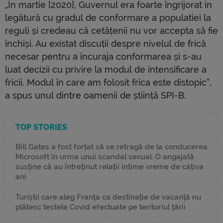
„În martie [2020], Guvernul era foarte îngrijorat în
legătură cu gradul de conformare a populatiei la
reguli și credeau că cetățenii nu vor accepta să fie
închiși. Au existat discuții despre nivelul de frică
necesar pentru a încuraja conformarea și s-au
luat decizii cu privire la modul de intensificare a
fricii. Modul în care am folosit frica este distopic”,
a spus unul dintre oamenii de știință SPI-B.
TOP STORIES
Bill Gates a fost forțat să se retragă de la conducerea
Microsoft în urma unui scandal sexual. O angajată
susține că au întreținut relații intime vreme de câțiva
ani
Turiștii care aleg Franța ca destinație de vacanță nu
plătesc testele Covid efectuate pe teritoriul țării