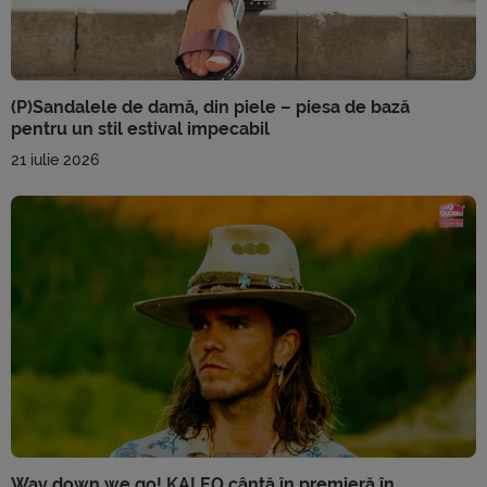
(P)Sandalele de damă, din piele – piesa de bază
pentru un stil estival impecabil
21 iulie 2026
Way down we go! KALEO cântă în premieră în