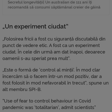
Secretul longevității| Un australian de 111 ani îți
recomandă să consumi săptămânal creier de găină
„Un experiment ciudat”
„Folosirea fricii a fost cu siguranță discutabilă din
punct de vedere etic. A fost ca un experiment
ciudat. În cele din urmă am dat înapoi, deoarece
oamenii s-au speriat prea mult”.
„Este o formă de ‘control al minții’. În mod clar
încercăm să o facem într-un mod pozitiv, dar a
fost folosit în mod nefavorabil în trecut”, spune un
alt membru SPI-B.
“Use of fear to control behaviour in Covid
pandemic was ‘totalitarian’, admit scientists”