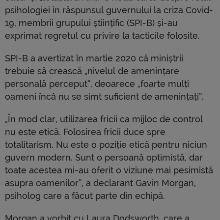
psihologiei în răspunsul guvernului la criza Covid-
19, membrii grupului științific (SPI-B) și-au
exprimat regretul cu privire la tacticile folosite.
SPI-B a avertizat în martie 2020 că miniștrii
trebuie să crească „nivelul de amenințare
personală perceput”, deoarece „foarte mulți
oameni încă nu se simt suficient de amenințați”.
„În mod clar, utilizarea fricii ca mijloc de control
nu este etică. Folosirea fricii duce spre
totalitarism. Nu este o poziție etică pentru niciun
guvern modern. Sunt o persoană optimistă, dar
toate acestea mi-au oferit o viziune mai pesimistă
asupra oamenilor”, a declarant Gavin Morgan,
psiholog care a făcut parte din echipă.
Morgan a vorbit cu Laura Dodsworth, care a