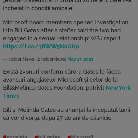
„existat o aventură în urmă cu 20 de ani, care s-a
încheiat în condiții amicale”.
Microsoft board members opened investigation
into Bill Gates after a staffer said the two had
engaged in a sexual relationship: WSJ report
https://t.co/3BWW5N0QHp
— Insider News (@InsiderNews)
May 17, 2021
Există zvonuri conform cărora Gates le făcea
avansuri angajatelor Microsoft și celor de la
Bill&Melinda Gates Foundation, potrivit
New York
Times
.
Bill și Melinda Gates au anunțat la începutul lunii
că vor divorța, după 27 de ani de căsnicie.
angajata
bill gates
Microsoft