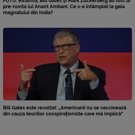
FOTO. Rihanna, Bill Gates și Mark Zuckerberg au fost la
pre-nunta lui Anant Ambani. Ce s-a întâmplat la gala
magnatului din India?
Bill Gates este revoltat: „Americanii nu se vaccinează
din cauza teoriilor conspiraționiste care mă implică”