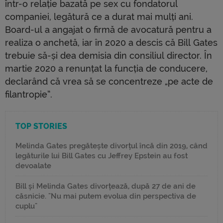
într-o relație bazată pe sex cu fondatorul
companiei, legătură ce a durat mai mulți ani.
Board-ul a angajat o firmă de avocatură pentru a
realiza o anchetă, iar în 2020 a descis că Bill Gates
trebuie să-și dea demisia din consiliul director. În
martie 2020 a renunțat la funcția de conducere,
declarând că vrea să se concentreze „pe acte de
filantropie”.
TOP STORIES
Melinda Gates pregătește divorțul încă din 2019, când
legăturile lui Bill Gates cu Jeffrey Epstein au fost
devoalate
Bill și Melinda Gates divorțează, după 27 de ani de
căsnicie. "Nu mai putem evolua din perspectiva de
cuplu"