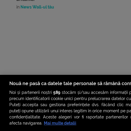
în
News Wall-ul tău
Nouă ne pasă ca datele tale personale să rămână conf
Noi și partenerii noștri
589
stocăm și/sau accesăm informații pe
precum identificatorii cookie unici pentru prelucrarea datelor c
Puteți accepta sau gestiona preferințele dvs. făcând clic ma
puteți opune utilizării unui interes legitim în orice moment pe p
confidențialitate. Aceste alegeri vor fi raportate partenerilor
afecta navigarea.
Mai multe detalii