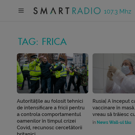
107.3 Mhz
TAG: FRICA
Autoritățile au folosit tehnici
Rusia| A început 
de intensificare a fricii pentru
vaccinare în masă
a controla comportamentul
vreau să trăiesc cu
oamenilor în timpul crizei
în
News Wall-ul tău
Covid, recunosc cercetătorii
britanici