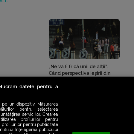
. T.
„Ne va fi frică unii de alții”.
Când perspectiva ieșirii din
izolare provoacă îngrijorare
relucrăm datele pentru a
în
Ziua ta
de
M. T.
 pe un dispozitiv. Măsurarea
filurilor pentru selectarea
unătățirea serviciilor. Crearea
ilizarea profilurilor pentru
 profilurilor pentru publicitate
utului. Înțelegerea publicului