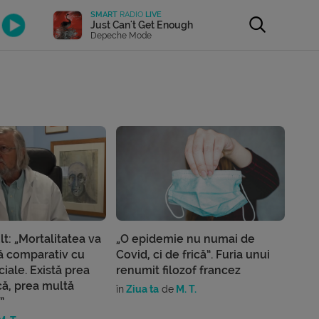
SMART
RADIO
LIVE
Just Can't Get Enough
Depeche Mode
lt: „Mortalitatea va
„O epidemie nu numai de
ilă comparativ cu
Covid, ci de frică”. Furia unui
iale. Există prea
renumit filozof francez
că, prea multă
în
Ziua ta
de
M. T.
”