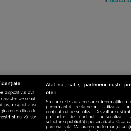
în
Ziua ta
de
M
idențiale
Atât noi, cât și partenerii noștri p
oferi:
 dispozitivul dvs.,
u caracter personal.
Stocarea și/sau accesarea informațiilor de
i jos, respectiv vă
performanței reclamelor. Utilizarea pro
agina cu politica de
conținutului personalizat. Dezvoltarea și îmb
profilurilor de conținut personalizat. Ut
 noștri și nu vă vor
selectarea publicității personalizate. Crearea
personalizată. Măsurarea performanței conțin