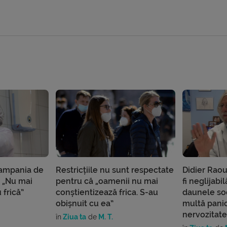
campania de
Restricțiile nu sunt respectate
Didier Raou
. „Nu mai
pentru că „oamenii nu mai
fi neglijab
 frică”
conștientizează frica. S-au
daunele soc
obișnuit cu ea”
multă pani
nervozitate
în
Ziua ta
de
M. T.