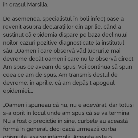
în orașul Marsilia.
De asemenea, specialistul în boli infecțioase a
revenit asupra declarațiilor din aprilie, când a
susținut că epidemia dispare pe baza declinului
noilor cazuri pozitive diagnosticate la institutul
său. „Oamenii care observă văd lucrurile mai
devreme decât oamenii care nu le observă direct.
Am spus ce aveam de spus. Voi continua să spun
ceea ce am de spus. A
m transmis destul de
devreme, în aprilie, că am depășit apogeul
epidemiei.
„.
„Oamenii spuneau că nu, nu e adevărat, dar totuși
s-a oprit în locul unde am spus că se va termina.
Nu a fost o predicție în sine, curbele au această
formă în general, deci dacă urmează curba
obișnuită, așa se întâmplă. Aceasta este o