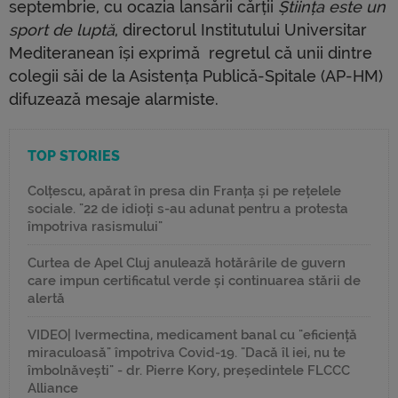
septembrie, cu ocazia lansării cărții
Știința este un
sport de luptă
, directorul Institutului Universitar
Mediteranean își exprimă regretul că unii dintre
colegii săi de la Asistența Publică-Spitale (AP-HM)
difuzează mesaje alarmiste.
TOP STORIES
Colțescu, apărat în presa din Franța și pe rețelele
sociale. "22 de idioți s-au adunat pentru a protesta
împotriva rasismului"
Curtea de Apel Cluj anulează hotărârile de guvern
care impun certificatul verde și continuarea stării de
alertă
VIDEO| Ivermectina, medicament banal cu "eficiență
miraculoasă" împotriva Covid-19. "Dacă îl iei, nu te
îmbolnăvești" - dr. Pierre Kory, președintele FLCCC
Alliance