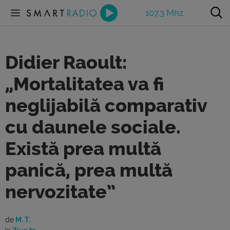
107.3 Mhz
Didier Raoult:
„Mortalitatea va fi
neglijabilă comparativ
cu daunele sociale.
Există prea multă
panică, prea multă
nervozitate”
de
M. T.