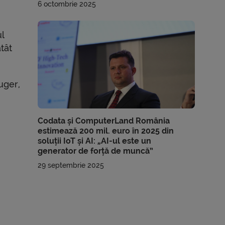
6 octombrie 2025
ul
atât
uger,
Codata și ComputerLand România
estimează 200 mil. euro în 2025 din
soluții IoT și AI: „AI-ul este un
generator de forță de muncă”
29 septembrie 2025