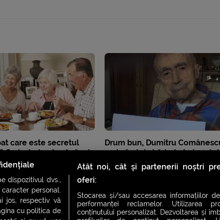
bat care este secretul
Drum bun, Dumitru Comănescu
i? Ce trebuie să mănânci
mai vârstnic bărbat al planetei
ști mai mult
murit la 111 ani și 231 de zile
idențiale
Atât noi, cât și partenerii noștri p
oferi:
 dispozitivul dvs.,
u caracter personal.
Stocarea și/sau accesarea informațiilor de
i jos, respectiv vă
performanței reclamelor. Utilizarea pro
agina cu politica de
conținutului personalizat. Dezvoltarea și îmb