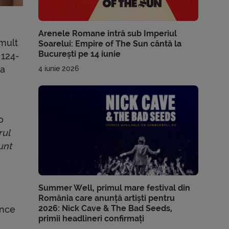
Arenele Romane intră sub Imperiul
 mult
Soarelui: Empire of The Sun cântă la
București pe 14 iunie
 124-
 a
4 iunie 2026
o
rul
unt
Summer Well, primul mare festival din
România care anunță artiști pentru
2026: Nick Cave & The Bad Seeds,
ince
primii headlineri confirmați