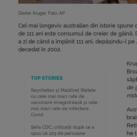
Dexter Kruger. Foto: AP
Cel mai longeviv australian din istorie spune c
de 111 ani este consumul de creier de găină. 
a zi de când a împlinit 111 ani, depășindu-l p
decedat în 2002.
Krug
Bro
TOP STORIES
săpt
de g
Seychelles și Maldive| Statele
nișt
cu cele mai mari rate de
vaccinare înregistrează și cele
mai mari rate de infectare
Aus
Covid
bra
Ret
Șefa CDC, criticată după ce a
he 
spus că 223 de persoane