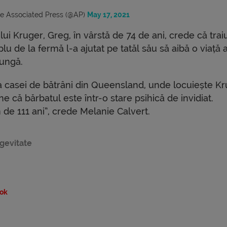
e Associated Press (@AP)
May 17, 2021
 lui Kruger, Greg, în vârstă de 74 de ani, crede că trai
lu de la fermă l-a ajutat pe tatăl său să aibă o viață 
lungă.
a casei de bătrâni din Queensland, unde locuiește Kr
e că bărbatul este într-o stare psihică de invidiat.
de 111 ani”, crede Melanie Calvert.
gevitate
ok