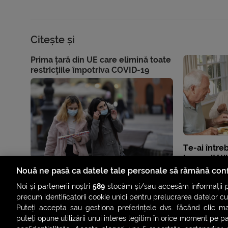
Citește și
Prima țară din UE care elimină toate
restricțiile împotriva COVID-19
Te-ai între
longevități
ca să trăie
Nouă ne pasă ca datele tale personale să rămână conf
Noi și partenerii noștri
589
stocăm și/sau accesăm informații pe
precum identificatorii cookie unici pentru prelucrarea datelor c
Puteți accepta sau gestiona preferințele dvs. făcând clic ma
puteți opune utilizării unui interes legitim în orice moment pe p