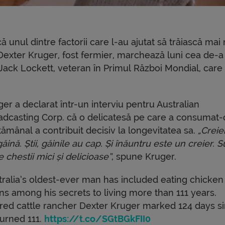
ă unul dintre factorii care l-au ajutat să trăiască mai
Dexter Kruger, fost fermier, marchează luni cea de-a
e Jack Lockett, veteran în Primul Război Mondial, care
er a declarat într-un interviu pentru Australian
adcasting Corp. că o delicatesă pe care a consumat-
ămânal a contribuit decisiv la longevitatea sa.
„Creie
ăină. Știi, găinile au cap. Și înăuntru este un creier. S
e chestii mici și delicioase”
, spune Kruger.
tralia’s oldest-ever man has included eating chicken
ins among his secrets to living more than 111 years.
ired cattle rancher Dexter Kruger marked 124 days s
turned 111.
https://t.co/SGtBGkFII0