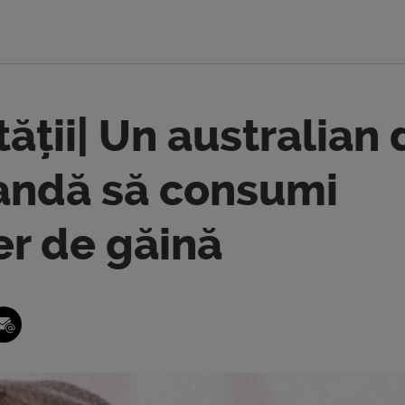
ății| Un australian 
mandă să consumi
er de găină