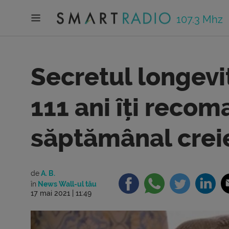
107.3 Mhz
Secretul longevit
111 ani îți reco
săptămânal crei
de
A. B.
în
News Wall-ul tău
17 mai 2021 | 11:49