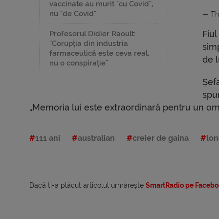
vaccinate au murit "cu Covid",
nu "de Covid"
— Th
Fiul
Profesorul Didier Raoult:
"Corupția din industria
simp
farmaceutică este ceva real,
de 
nu o conspirație"
Șef
spun
„Memoria lui este extraordinară pentru un om 
111 ani
australian
creier de gaina
lon
Dacă ti-a plăcut articolul urmărește
SmartRadio pe Facebo