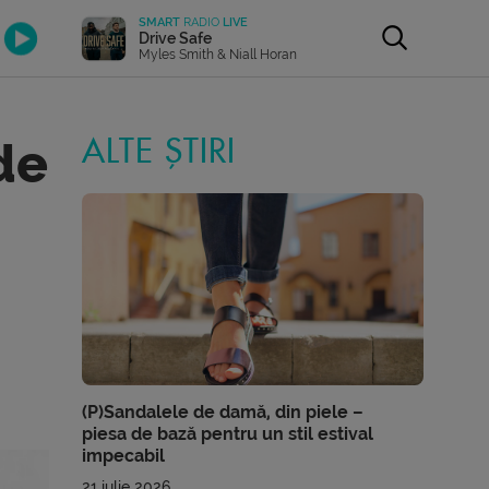
SMART
RADIO
LIVE
Drive Safe
Myles Smith & Niall Horan
de
ALTE ȘTIRI
(P)Sandalele de damă, din piele –
piesa de bază pentru un stil estival
impecabil
21 iulie 2026