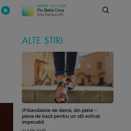
SMART
RADIO
LIVE
Piu Bella Cosa
Eros Ramazzotti
ALTE ȘTIRI
(P)Sandalele de damă, din piele –
piesa de bază pentru un stil estival
impecabil
21 iulie 2026