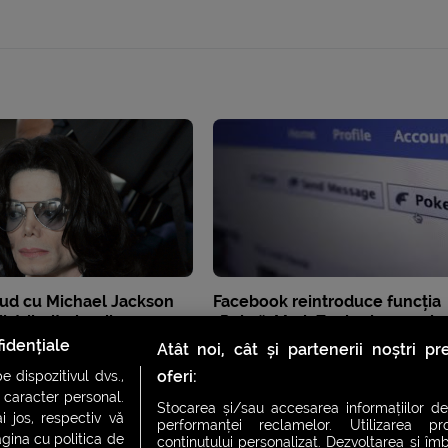
nud cu Michael Jackson
Facebook reintroduce funcția
distribuite lumii
„Poke”. Mark Zuckerberg: „clas
nu mor niciodată”
idențiale
Atât noi, cât și partenerii noștri p
oferi:
 dispozitivul dvs.,
u caracter personal.
Stocarea și/sau accesarea informațiilor de
i jos, respectiv vă
performanței reclamelor. Utilizarea pro
agina cu politica de
conținutului personalizat. Dezvoltarea și îmb