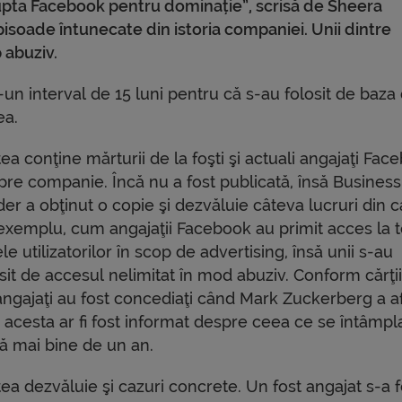
upta Facebook pentru dominație”, scrisă de Sheera
pisoade întunecate din istoria companiei. Unii dintre
p abuziv.
-un interval de 15 luni pentru că s-au folosit de baza
ea.
ea conţine mărturii de la foşti şi actuali angajaţi Fac
pre companie. Încă nu a fost publicată, însă Business
der a obţinut o copie şi dezvăluie câteva lucruri din c
exemplu, cum angajaţii Facebook au primit acces la 
le utilizatorilor în scop de advertising, însă unii s-au
sit de accesul nelimitat în mod abuziv. Conform cărţii
angajaţi au fost concediaţi când Mark Zuckerberg a af
 acesta ar fi fost informat despre ceea ce se întâmpl
ă mai bine de un an.
ea dezvăluie şi cazuri concrete. Un fost angajat s-a f