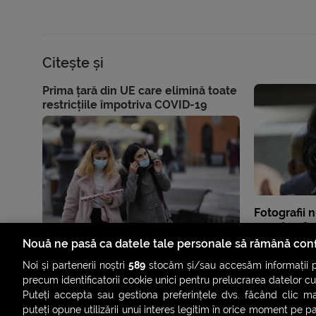
Citește și
Prima țară din UE care elimină toate
restricțiile împotriva COVID-19
Fotografii 
ar putea fi 
Nouă ne pasă ca datele tale personale să rămână conf
Noi și partenerii noștri
589
stocăm și/sau accesăm informații pe
precum identificatorii cookie unici pentru prelucrarea datelor c
Puteți accepta sau gestiona preferințele dvs. făcând clic ma
puteți opune utilizării unui interes legitim în orice moment pe p