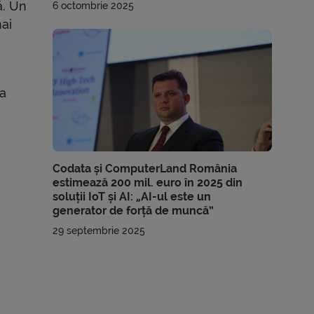
ă. Un
6 octombrie 2025
mai
e
la
Codata și ComputerLand România
estimează 200 mil. euro în 2025 din
soluții IoT și AI: „AI-ul este un
generator de forță de muncă”
29 septembrie 2025