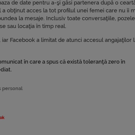
baza de date pentru a-şi găsi partenera după o ceart
l a obţinut acces la tot profilul unei femei care nu îi 
pundea la mesaje. Inclusiv toate conversaţiile, pozel
se sau locaţia în timp real.
 iar Facebook a limitat de atunci accesul angajaţilor 
municat în care a spus că există toleranţă zero în
diat.
s personal
ok