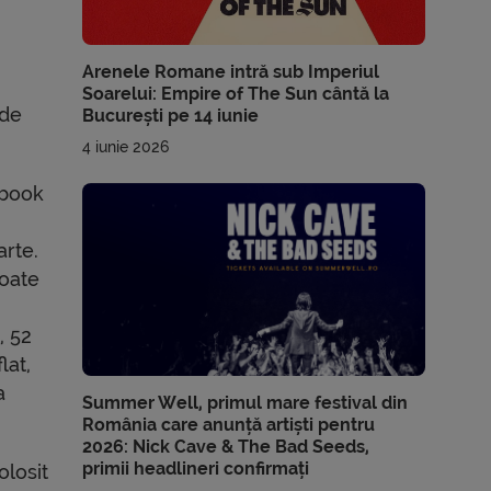
Arenele Romane intră sub Imperiul
Soarelui: Empire of The Sun cântă la
 de
București pe 14 iunie
4 iunie 2026
ebook
arte.
toate
, 52
lat,
a
Summer Well, primul mare festival din
România care anunță artiști pentru
2026: Nick Cave & The Bad Seeds,
primii headlineri confirmați
olosit