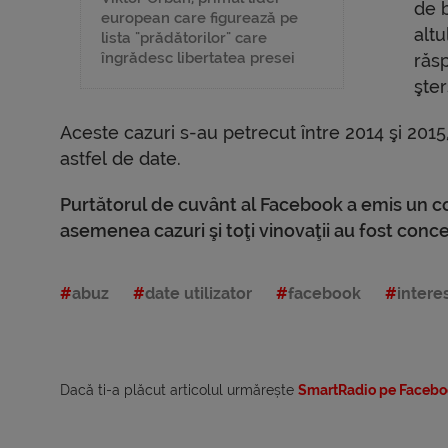
de 
european care figurează pe
altu
lista "prădătorilor" care
îngrădesc libertatea presei
răs
şter
Aceste cazuri s-au petrecut între 2014 şi 2015,
astfel de date.
Purtătorul de cuvânt al Facebook a emis un co
asemenea cazuri şi toţi vinovaţii au fost conce
abuz
date utilizator
facebook
intere
Dacă ti-a plăcut articolul urmărește
SmartRadio pe Facebo