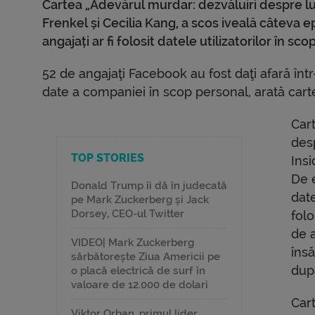
Cartea „Adevărul murdar: dezvăluiri despre l
Frenkel și Cecilia Kang, a scos iveală câteva e
angajați ar fi folosit datele utilizatorilor în sco
52 de angajaţi Facebook au fost daţi afară într
date a companiei în scop personal, arată cart
Cart
des
TOP STORIES
Insi
De 
Donald Trump îi dă în judecată
date
pe Mark Zuckerberg și Jack
Dorsey, CEO-ul Twitter
folo
de 
VIDEO| Mark Zuckerberg
însă
sărbătorește Ziua Americii pe
dup
o placă electrică de surf în
valoare de 12.000 de dolari
Cart
Viktor Orban, primul lider