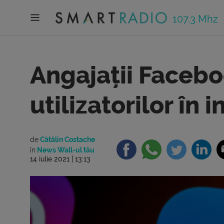
107.3 Mhz
Angajații Facebo
utilizatorilor în 
de
Cătălin Costache
în
News Wall-ul tău
14 iulie 2021 | 13:13