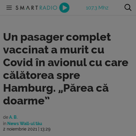
107.3 Mhz
Un pasager complet
vaccinat a murit cu
Covid în avionul cu care
călătorea spre
Hamburg. „Părea că
doarme”
de
A. B.
în
News Wall-ul tău
2 noiembrie 2021 | 13:29