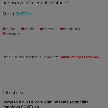
neobservată în timpul călătoriei”.
Sursa:
DeTV.us
avion
covid
deces
hamburg
pasager
Dacă ti-a plăcut articolul urmărește
SmartRadio pe Facebook
Citește și
Prima țară din UE care elimină toate restricțiile
împotriva COVID-19