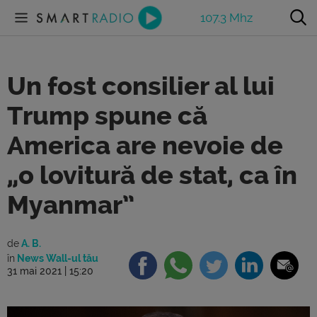
107.3 Mhz
Un fost consilier al lui
Trump spune că
America are nevoie de
„o lovitură de stat, ca în
Myanmar”
de
A. B.
în
News Wall-ul tău
31 mai 2021 | 15:20