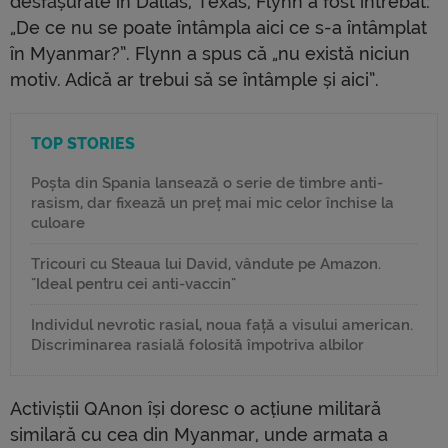
desfășurate în Dallas, Texas, Flynn a fost întrebat:
„De ce nu se poate întâmpla aici ce s-a întâmplat
în Myanmar?”. Flynn a spus că „nu există niciun
motiv. Adică ar trebui să se întâmple și aici”.
TOP STORIES
Poșta din Spania lansează o serie de timbre anti-
rasism, dar fixează un preț mai mic celor închise la
culoare
Tricouri cu Steaua lui David, vândute pe Amazon.
"Ideal pentru cei anti-vaccin"
Individul nevrotic rasial, noua față a visului american.
Discriminarea rasială folosită împotriva albilor
Activiștii QAnon își doresc o acțiune militară
similară cu cea din Myanmar, unde armata a