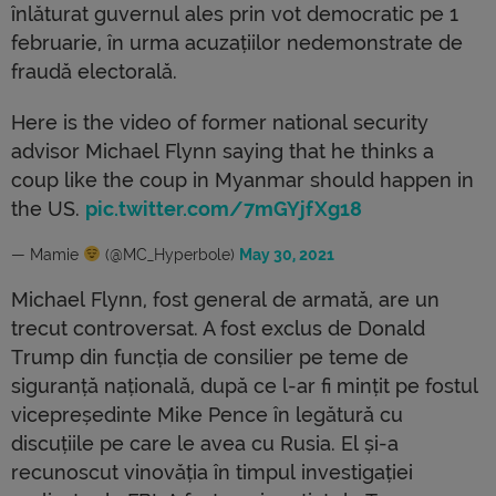
înlăturat guvernul ales prin vot democratic pe 1
februarie, în urma acuzațiilor nedemonstrate de
fraudă electorală.
Here is the video of former national security
advisor Michael Flynn saying that he thinks a
coup like the coup in Myanmar should happen in
the US.
pic.twitter.com/7mGYjfXg18
— Mamie
(@MC_Hyperbole)
May 30, 2021
Michael Flynn, fost general de armată, are un
trecut controversat. A fost exclus de Donald
Trump din funcția de consilier pe teme de
siguranță națională, după ce l-ar fi mințit pe fostul
vicepreședinte Mike Pence în legătură cu
discuțiile pe care le avea cu Rusia. El și-a
recunoscut vinovăția în timpul investigației