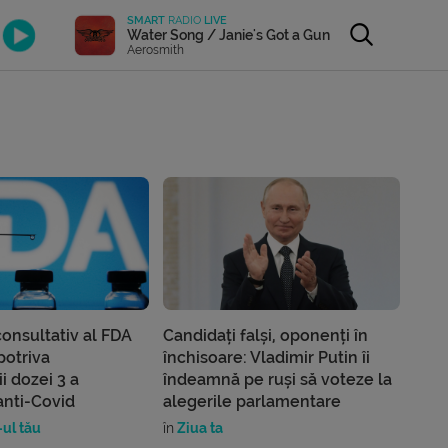
SMART
RADIO
LIVE
Water Song / Janie's Got a Gun
Aerosmith
onsultativ al FDA
Candidați falși, oponenți în
potriva
închisoare: Vladimir Putin îi
i dozei 3 a
îndeamnă pe ruși să voteze la
anti-Covid
alegerile parlamentare
ul tău
în
Ziua ta