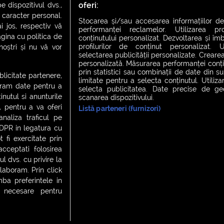
oferi:
 dispozitivul dvs.,
u caracter personal.
Stocarea și/sau accesarea informațiilor de
i jos, respectiv vă
performanței reclamelor. Utilizarea pro
agina cu politica de
conținutului personalizat. Dezvoltarea și îmb
profilurilor de conținut personalizat. Ut
 noștri și nu vă vor
selectarea publicității personalizate. Crearea
personalizată. Măsurarea performanței conțin
prin statistici sau combinații de date din sur
ublicitate partenere,
limitate pentru a selecta conținutul. Utiliz
ucram date pentru a
selecta publicitatea. Date precise de geol
nutul si anunturile
scanarea dispozitivului.
., pentru a va oferi
Listă parteneri (furnizori)
CH FEVER
NIGHT FEVER
LIVE FEVER CONCERT
analiza traficul pe
GDPR in legatura cu
 fi exercitate prin
ceptati folosirea
 cookies
|
Contact
l dvs. cu privire la
laboram. Prin click
a preferintele in
t necesare pentru