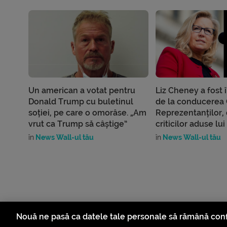
Un american a votat pentru
Liz Cheney a fost 
Donald Trump cu buletinul
de la conducerea
soției, pe care o omorâse. „Am
Reprezentanților,
vrut ca Trump să câștige”
criticilor aduse lu
în
News Wall-ul tău
în
News Wall-ul tău
Nouă ne pasă ca datele tale personale să rămână conf