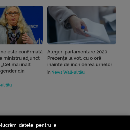
ine este confirmată
Alegeri parlamentare 2020|
de ministru adjunct
Prezența la vot, cu o oră
. „Cel mai înalt
înainte de închiderea urnelor
nsgender din
în
News Wall-ul tău
ul tău
relucrăm datele pentru a