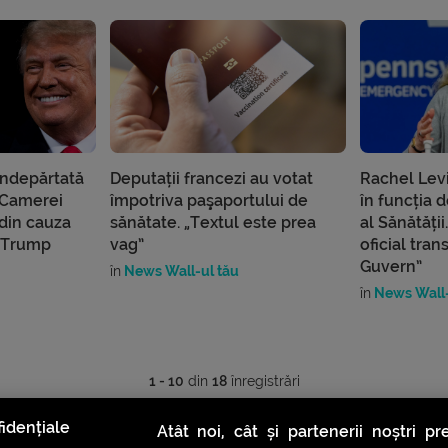
îndepărtată
Deputații francezi au votat
Rachel Lev
 Camerei
împotriva paşaportului de
în funcția 
 din cauza
sănătate. „Textul este prea
al Sănătății
i Trump
vag”
oficial tra
Guvern”
în
News Wall-ul tău
în
News Wall-
1 - 10
din
18
înregistrări
idențiale
Atât noi, cât și partenerii noștri p
1
2