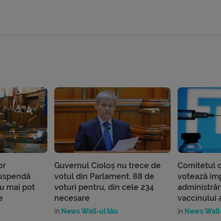
or
Guvernul Cioloș nu trece de
Comitetul c
suspendă
votul din Parlament. 88 de
votează îm
nu mai pot
voturi pentru, din cele 234
administrări
e
necesare
vaccinului 
în
News Wall-ul tău
în
News Wall-