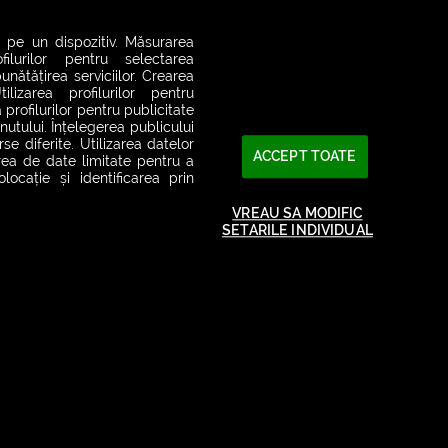
 pe un dispozitiv. Măsurarea
filurilor pentru selectarea
unătățirea serviciilor. Crearea
ilizarea profilurilor pentru
 profilurilor pentru publicitate
utului. Înțelegerea publicului
se diferite. Utilizarea datelor
ACCEPT TOATE
area de date limitate pentru a
ocație și identificarea prin
VREAU SA MODIFIC
SETARILE INDIVIDUAL
2026© SMART RADIO. Toate drepturile rezervate