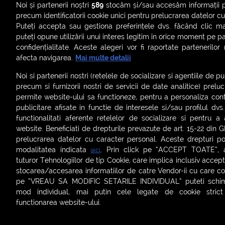
Noi și partenerii noștri
589
stocăm și/sau accesăm informații pe
precum identificatorii cookie unici pentru prelucrarea datelor c
Puteți accepta sau gestiona preferințele dvs. făcând clic ma
puteți opune utilizării unui interes legitim în orice moment pe p
confidențialitate. Aceste alegeri vor fi raportate partenerilor
afecta navigarea.
Mai multe detalii
Noi si partenerii nostri (retelele de socializare si agentiile de p
precum si furnizorii nostri de servicii de date analitice) prel
permite website-ului sa functioneze, pentru a personaliza conti
publicitare afisate in functie de interesele si/sau profilul dvs
ȘTIRI
SMART SHORTS
LIVE FEVER
BRUN
functionalitati aferente retelelor de socializare si pentru a 
website. Beneficiati de drepturile prevazute de art. 15-22 din 
ASCULTĂ ACUM RADIOURILE SMART
prelucrarea datelor cu caracter personal. Aceste drepturi pot
modalitatea indicata
. Prin click pe “ACCEPT TOATE”, ac
aici
Termeni și condiții
|
Politica de confidențialitate
|
Politica de
tuturor Tehnologiilor de tip Cookie, care implica inclusiv acceptu
Contact:
office@smartradio.ro
stocarea/accesarea informatiilor de catre Vendor-ii cu care co
pe “VREAU SA MODIFIC SETARILE INDIVIDUAL” puteti schimb
mod individual, mai putin cele legate de cookie stric
functionarea website-ului.
Setări cookies