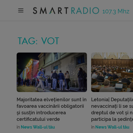
107.3 Mhz
TAG: VOT
Majoritatea elvețienilor sunt în
Letonia| Deputațil
favoarea vaccinării obligatorii
nevaccinați li se 
și susțin introducerea
dreptul de vot și 
certificatului verde
participa la ședinț
în
News Wall-ul tău
în
News Wall-ul tău