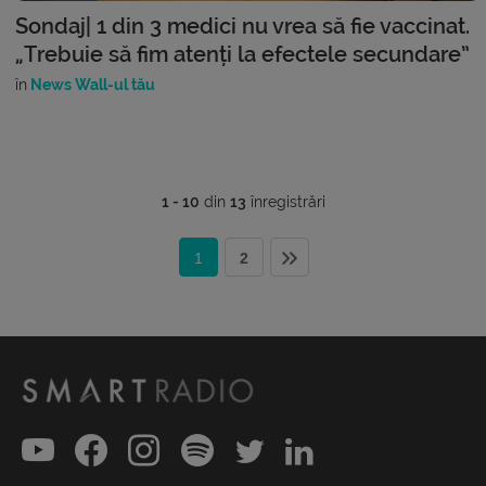
Sondaj| 1 din 3 medici nu vrea să fie vaccinat.
„Trebuie să fim atenți la efectele secundare”
în
News Wall-ul tău
1 - 10
din
13
înregistrări
1
2