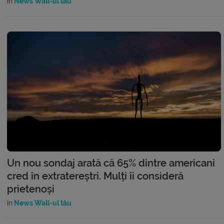
în
News Wall-ul tău
Un nou sondaj arată că 65% dintre americani
cred în extratereștri. Mulți îi consideră
prietenoși
în
News Wall-ul tău