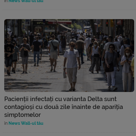
în
News Wall-ul tău
Pacienții infectați cu varianta Delta sunt
contagioși cu două zile înainte de apariția
simptomelor
în
News Wall-ul tău