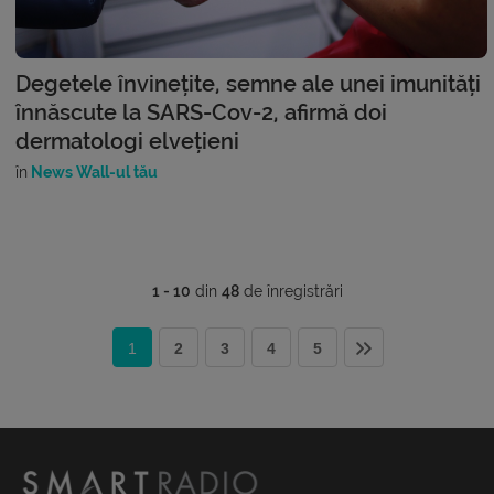
Degetele învinețite, semne ale unei imunități
înnăscute la SARS-Cov-2, afirmă doi
dermatologi elvețieni
în
News Wall-ul tău
1 - 10
din
48
de înregistrări
1
2
3
4
5