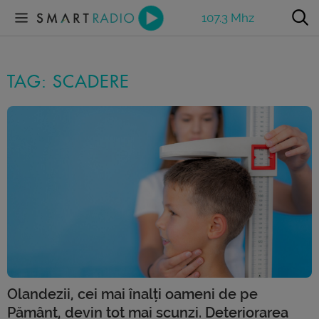
107.3 Mhz
TAG: SCADERE
Olandezii, cei mai înalți oameni de pe
Pământ, devin tot mai scunzi. Deteriorarea