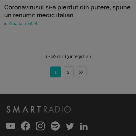
Coronavirusul și-a pierdut din putere, spune
un renumit medic italian
în
Ziua ta
de
A. B.
1 - 10
din
13
înregistrări
1
2