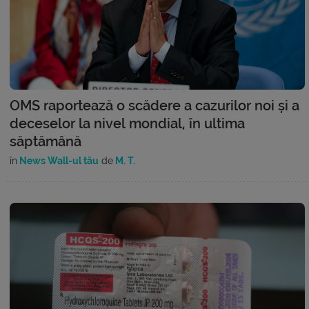
OMS raportează o scădere a cazurilor noi și a
deceselor la nivel mondial, în ultima
săptămână
în
News Wall-ul tău
de
M. T.