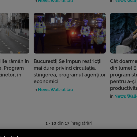
în
News Wall-ul tău
în
News Wall-
iile rămân în
București| Se impun restricții
Cât doarme
le. Program
mai dure privind circulația,
din lume| 
inelor, în
stingerea, programul agenților
program st
economici
pentru a-ș
productivit
în
News Wall-ul tău
în
News Wall-
1 - 10
din
17
înregistrări