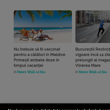
Nu trebuie să fii vaccinat
București| Restricț
pentru a călători în Maldive.
vigoare încă 14 zi
Primești ambele doze în
prelungit al magaz
timpul vacanței
Vinerea Mare
în
News Wall-ul tău
în
News Wall-ul tău