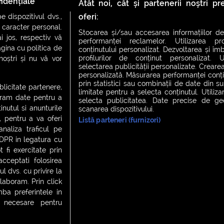
idențiale
Atât noi, cât și partenerii noștri p
1
2
oferi:
 dispozitivul dvs.,
u caracter personal.
Stocarea și/sau accesarea informațiilor de
i jos, respectiv vă
performanței reclamelor. Utilizarea pro
agina cu politica de
conținutului personalizat. Dezvoltarea și îmb
profilurilor de conținut personalizat. Ut
 noștri și nu vă vor
selectarea publicității personalizate. Crearea
personalizată. Măsurarea performanței conțin
prin statistici sau combinații de date din sur
ublicitate partenere,
limitate pentru a selecta conținutul. Utiliz
ucram date pentru a
selecta publicitatea. Date precise de geol
nutul si anunturile
scanarea dispozitivului.
., pentru a va oferi
Listă parteneri (furnizori)
CH FEVER
NIGHT FEVER
LIVE FEVER CONCERT
analiza traficul pe
GDPR in legatura cu
 fi exercitate prin
ceptati folosirea
 cookies
|
Contact
l dvs. cu privire la
laboram. Prin click
a preferintele in
t necesare pentru