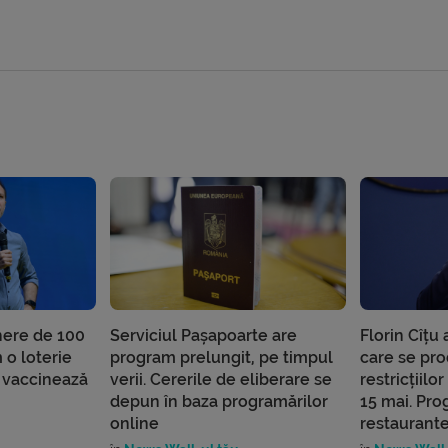
here de 100
Serviciul Pașapoarte are
Florin Cîțu 
 o loterie
program prelungit, pe timpul
care se pr
e vaccinează
verii. Cererile de eliberare se
restricțiil
depun în baza programărilor
15 mai. Pro
online
restaurantel