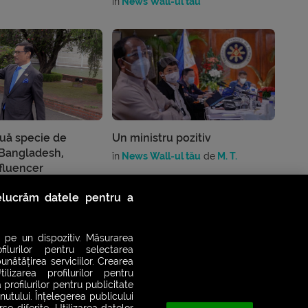
în
News Wall-ul tău
uă specie de
Un ministru pozitiv
 Bangladesh,
în
News Wall-ul tău
de
M. T.
nfluencer
 tale
relucrăm datele pentru a
 Anghel
 pe un dispozitiv. Măsurarea
filurilor pentru selectarea
unătățirea serviciilor. Crearea
ilizarea profilurilor pentru
 profilurilor pentru publicitate
utului. Înțelegerea publicului