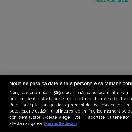
în
News Wall-ul tău
Nouă ne pasă ca datele tale personale să rămână conf
Noi și partenerii noștri
589
stocăm și/sau accesăm informații pe
precum identificatorii cookie unici pentru prelucrarea datelor c
Puteți accepta sau gestiona preferințele dvs. făcând clic ma
puteți opune utilizării unui interes legitim în orice moment pe p
confidențialitate. Aceste alegeri vor fi raportate partenerilor
afecta navigarea.
Mai multe detalii