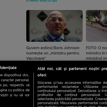
în
News Wall-ul tău
Guvern extins| Boris Johnson
FOTO: O no
numește un „ministru pentru
ministru în
Vaccinare”
ministrul i
în
News Wall-ul tău
în
Distracțiile
idențiale
Atât noi, cât și partenerii noștri p
de
Alexandru
oferi:
 dispozitivul dvs.,
u caracter personal.
Stocarea și/sau accesarea informațiilor de
i jos, respectiv vă
performanței reclamelor. Utilizarea pro
agina cu politica de
conținutului personalizat. Dezvoltarea și îmb
profilurilor de conținut personalizat. Ut
 noștri și nu vă vor
selectarea publicității personalizate. Crearea
personalizată. Măsurarea performanței conțin