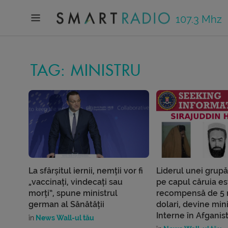
107.3 Mhz
TAG: MINISTRU
La sfârșitul iernii, nemții vor fi
Liderul unei grupăr
„vaccinați, vindecați sau
pe capul căruia est
morți”, spune ministrul
recompensă de 5 
german al Sănătății
dolari, devine min
Interne în Afganis
în
News Wall-ul tău