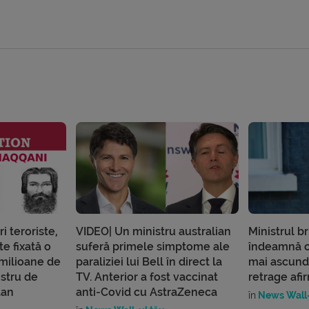
i teroriste,
VIDEO| Un ministru australian
Ministrul br
e fixată o
suferă primele simptome ale
îndeamnă ce
milioane de
paraliziei lui Bell în direct la
mai ascundă
istru de
TV. Anterior a fost vaccinat
retrage afi
tan
anti-Covid cu AstraZeneca
în
News Wall-