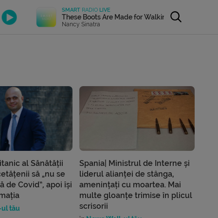
SMART
RADIO
LIVE
These Boots Are Made for Walkin
Nancy Sinatra
itanic al Sănătății
Spania| Ministrul de Interne și
tățenii să „nu se
liderul alianței de stânga,
 de Covid”, apoi își
amenințați cu moartea. Mai
rmația
multe gloanțe trimise în plicul
scrisorii
ul tău