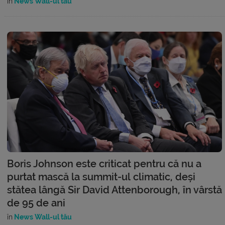
în
News Wall-ul tău
Boris Johnson este criticat pentru că nu a
purtat mască la summit-ul climatic, deși
stătea lângă Sir David Attenborough, în vârstă
de 95 de ani
în
News Wall-ul tău