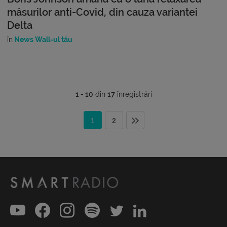
măsurilor anti-Covid, din cauza variantei
Delta
în
News Wall-ul tău
1 - 10
din
17
înregistrări
1
2