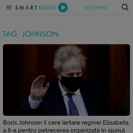
107.3 Mhz
TAG: JOHNSON
Boris Johnson îi cere iertare reginei Elisabeta
a II-a pentru petrecerea organizată în ajunul